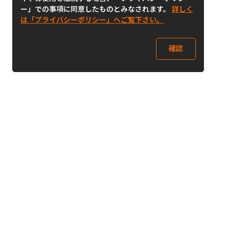
ー」での事項に同意したものとみなされます。
詳しく
は「プライバシーポリシー」へご覧下さい。
確認
Follow Us
Buy&Ship Japan
buyandship.jp
Buy&Ship国際転送サービス