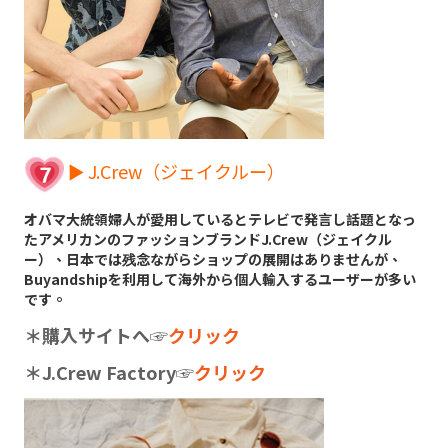
► J.Crew（ジェイクルー）
オバマ大統領婦人が愛用しているとテレビで発言し話題となっ
たアメリカンのファッションブランドJ.Crew（ジェイクル
ー）、日本では残念ながらショップの展開はありませんが、
Buyandshipを利用して海外から個人輸入するユーザーが多い
です。
＊購入サイトへ
☞
クリック
＊J.Crew Factory
☞
クリック