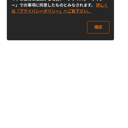
ー」での事項に同意したものとみなされます。
詳しく
は「プライバシーポリシー」へご覧下さい。
確認
Follow Us
Buy&Ship Japan
buyandship.jp
Buy&Ship国際転送サービス