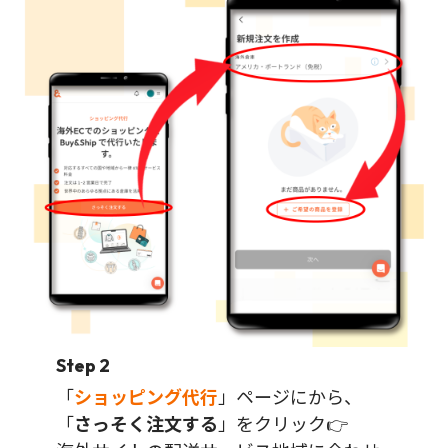
Step 2
「
ショッピング代行
」ページにから、
「
さっそく注文する
」をクリック👉