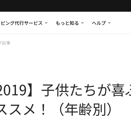
ッピング代行サービス
もっと知る
ヘルプ
グ記事
2019】子供たちが
ススメ！（年齢別）