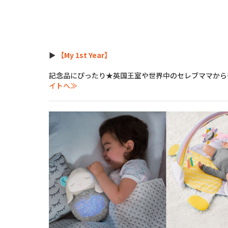
►
【My 1st Year】
記念品にぴったり★英国王室や世界中のセレブママから
イトへ≫