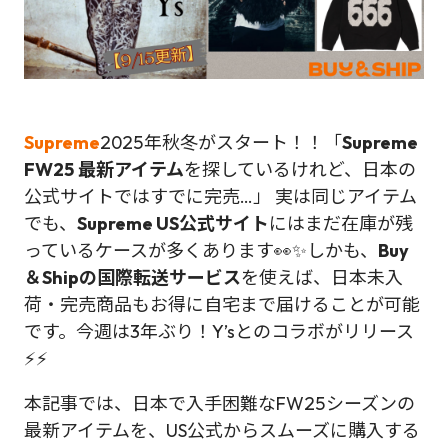
Supreme
2025年秋冬がスタート！！「
Supreme
FW25 最新アイテム
を探しているけれど、日本の
公式サイトではすでに完売…」 実は同じアイテム
でも、
Supreme US公式サイト
にはまだ在庫が残
っているケースが多くあります👀✨しかも、
Buy
＆Shipの国際転送サービス
を使えば、日本未入
荷・完売商品もお得に自宅まで届けることが可能
です。今週は3年ぶり！Y’sとのコラボがリリース
⚡⚡
本記事では、日本で入手困難なFW25シーズンの
最新アイテムを、US公式からスムーズに購入する