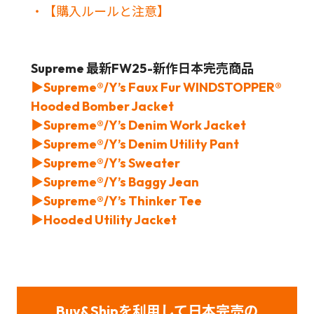
・【購入ルールと注意】
Supreme 最新FW25-新作日本完売商品
▶Supreme®/Y’s Faux Fur WINDSTOPPER®
Hooded Bomber Jacket
▶Supreme®/Y’s Denim Work Jacket
▶Supreme®/Y’s Denim Utility Pant
▶Supreme®/Y’s Sweater
▶Supreme®/Y’s Baggy Jean
▶Supreme®/Y’s Thinker Tee
▶Hooded Utility Jacket
Buy&Shipを利用して日本完売の