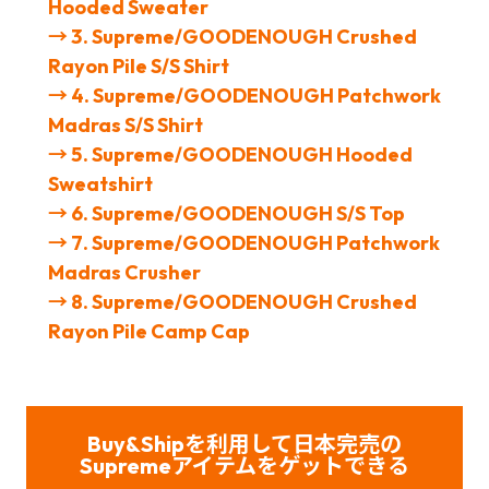
Hooded Sweater
→ 3. Supreme/GOODENOUGH Crushed
Rayon Pile S/S Shirt
→ 4. Supreme/GOODENOUGH Patchwork
Madras S/S Shirt
→ 5. Supreme/GOODENOUGH Hooded
Sweatshirt
→ 6. Supreme/GOODENOUGH S/S Top
→ 7. Supreme/GOODENOUGH Patchwork
Madras Crusher
→ 8. Supreme/GOODENOUGH Crushed
Rayon Pile Camp Cap
Buy&Shipを利用して日本完売の
Supreme
アイテムをゲット
できる