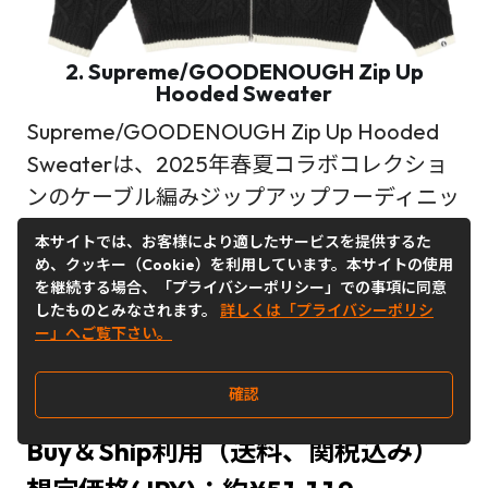
2. Supreme/GOODENOUGH Zip Up
Hooded Sweater
Supreme/GOODENOUGH Zip Up Hooded
Sweaterは、2025年春夏コラボコレクショ
ンのケーブル編みジップアップフーディニッ
トです。裾や袖口のカラー切替が特徴で、ヴ
本サイトでは、お客様により適したサービスを提供するた
ィンテージ感と現代的ストリートテイストを
め、クッキー（Cookie）を利用しています。本サイトの使用
を継続する場合、「プライバシーポリシー」での事項に同意
融合。フード付きフルジップ仕様で着回しや
したものとみなされます。
詳しくは「プライバシーポリシ
すく、カラーは複数展開。肌触りの良いニッ
ー」へご覧下さい。
ト素材で春夏にも最適。WHITE以外、今な
らアメリカ公式サイトから購入可能！！
確認
Buy＆Ship利用（送料、関税込み）