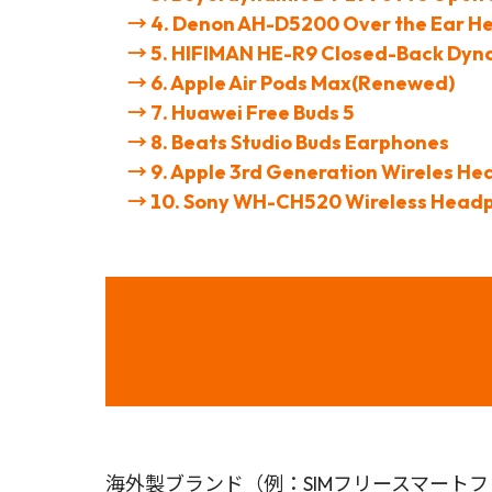
→ 4. Denon AH-D5200 Over the Ear 
→ 5. HIFIMAN HE-R9 Closed-Back Dyn
→ 6. Apple Air Pods Max(Renewed)
→ 7. Huawei Free Buds 5
→ 8. Beats Studio Buds Earphones
→
9. Apple 3rd Generation Wireles H
→ 10. Sony WH-CH520 Wireless Headp
海外製ブランド（例：SIMフリースマート