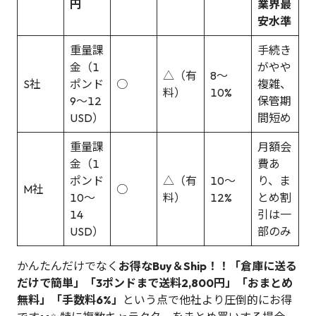
円
業界最
安水準
重量課
手続き
金（1
がやや
△（有
8〜
S社
ポンド
○
複雑、
料）
10%
9～12
保管期
USD）
間短め
重量課
月額会
金（1
費あ
ポンド
△（有
10〜
り、ま
M社
○
10～
料）
12%
とめ割
14
引は一
USD）
部のみ
かんたんだけでなく
お得なBuy＆Ship！！「倉庫に送る
だけで簡単」「3ポンドまで送料2,800円」「おまとめ
無料」「手数料6%」
という点で他社より圧倒的にお得