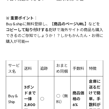
🚨
重要ポイント
：
Buy＆shipに無料登録し、【
商品のページURL】
などを
コピーして貼り付けするだけ
で海外サイトの商品も購入
できるのご存知でしょうか！？しかもかんたん・お得に
購入が可能👀
サービ
おまと
送料
追跡
手数料
特徴
ス名
め同梱
倉庫に
3ポン
送るだ
ドまで
商品価
けで簡
Buy＆
○（無
一律
○
格の
単。手
Ship
料）
2,800
6%
数料が