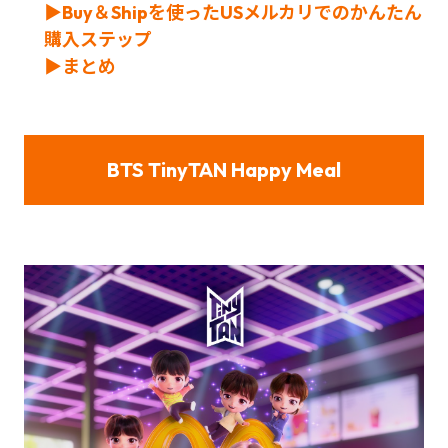
▶
Buy＆Shipを使ったUSメルカリでのかんたん
購入ステップ
▶まとめ
BTS TinyTAN Happy Meal