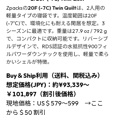
Zpacksの
20F (-7C) Twin Quilt
は、2人用の
軽量タイプの寝袋です。温度範囲は20F
(-7℃)で、環境化にも耐える閑居を想定。3
シーズンに最適です。重量は27.9 oz / 792 g
で、コンパクトに収納可能です。リバーシブ
ルデザインで、RDS認証の水抵抗性900フィ
ルパワーダウンテックを使用し、軽量で柔ら
かいシェルが特徴。
Buy＆Ship利用（送料、関税込み）
想定価格(JPY)：約¥93,339～
￥101,897（割引後価格）
現地価格：US＄579～599 →ここ
から＄50 割引