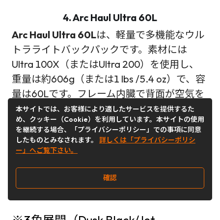
4. Arc Haul Ultra 60L
Arc Haul Ultra 60L
は、軽量で多機能なウル
トラライトバックパックです。素材には
Ultra 100X（またはUltra 200）を使用し、
重量は約606g（または1 lbs /5.4 oz）で、容
量は60Lです。フレーム内臓で背面が空気を
通す構造を持ち、蒸れにくい設計です。Buy
本サイトでは、お客様により適したサービスを提供するた
め、クッキー（Cookie）を利用しています。本サイトの使用
＆Ship利用でお得に購入ができます！
を継続する場合、「プライバシーポリシー」での事項に同意
したものとみなされます。
詳しくは「プライバシーポリシ
Buy＆Ship利用（送料、関税込み）
ー」へご覧下さい。
想定価格(JPY)：約¥71,090
確認
現地価格：US＄399
※3色展開（Dusk Black/Jet