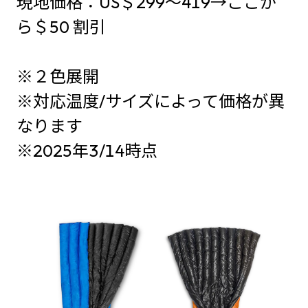
現地価格：US＄299～419→ここか
ら＄50 割引
※２色展開
※対応温度/サイズによって価格が異
なります
※2025年3/14時点