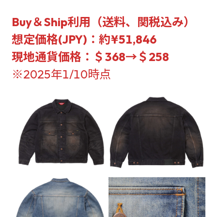
Buy＆Ship利用（送料、関税込み）
想定価格(JPY)：約¥51,846
現地通貨価格：＄368→＄258
※2025年1/10時点