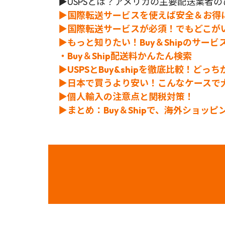
▶USPSとは？アメリカの主要配送業者の
▶国際転送サービスを使えば安全＆お得
▶国際転送サービスが必須！でもどこが
▶もっと知りたい！Buy＆Shipのサービ
・Buy＆Ship配送料かんたん検索
▶USPSとBuy&shipを徹底比較！どっ
▶日本で買うより安い！こんなケースで
▶
個人輸入の注意点と関税対策！
▶まとめ：Buy＆Shipで、海外ショッ