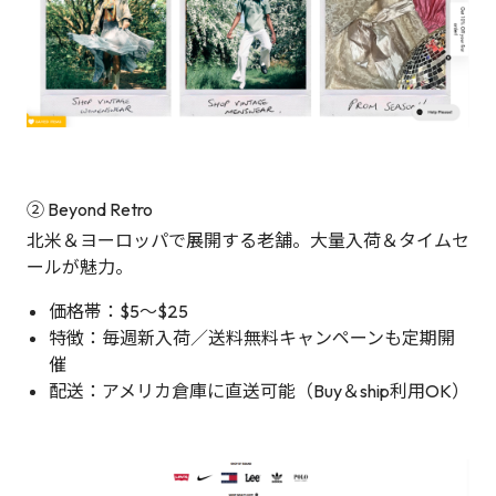
② Beyond Retro
北米＆ヨーロッパで展開する老舗。大量入荷＆タイムセ
ールが魅力。
価格帯：$5〜$25
特徴：毎週新入荷／送料無料キャンペーンも定期開
催
配送：アメリカ倉庫に直送可能（Buy＆ship利用OK）