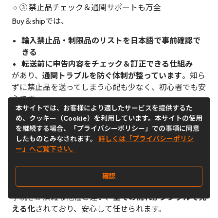
🔹③ 禁止品チェック＆通関サポートも万全
Buy＆shipでは、
輸入禁止品・制限品のリストを日本語で事前確認で
きる
転送前に申告内容をチェック＆訂正できる仕組み
があり、
通関トラブルを防ぐ体制が整っています
。知ら
ずに禁止品を送ってしまう心配も少なく、初心者でも安
心です。
本サイトでは、お客様により適したサービスを提供するた
め、クッキー（Cookie）を利用しています。本サイトの使用
を継続する場合、「プライバシーポリシー」での事項に同意
したものとみなされます。
詳しくは「プライバシーポリシ
🔹④ 商品管理もマイページで一元管理！破損・紛失も
サポート
ー」へご覧下さい。
商品がBuy＆ship倉庫に到着すると写真で確認できる
配送状況はマイページでリアルタイム追跡
確認
万が一の破損や紛失も、申告手続きが日本語で可能
手続きが煩雑な他社と違い、
全ての流れがシンプルで見
える化
されており、安心して任せられます。