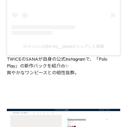
사나 𝚂𝚊𝚗𝚊(@m.by__sana)がシェアした投稿
TWICEのSANAが自身の公式Instagramで、「Polo
Play」の新作バックを紹介👜✨
爽やかなワンピースとの相性抜群。