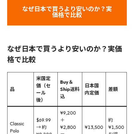
なぜ日本で買うより安いのか？実
価格で比較
なぜ日本で買うより安いのか？実価
格で比較
米国定
Buy＆
価（セ
日本国
品
Ship送料
差額
ール
内定価
込
後）
¥9,200
$69.99
＋
約
Classic
→ 約
¥2,800
¥13,500
¥1,500
Polo