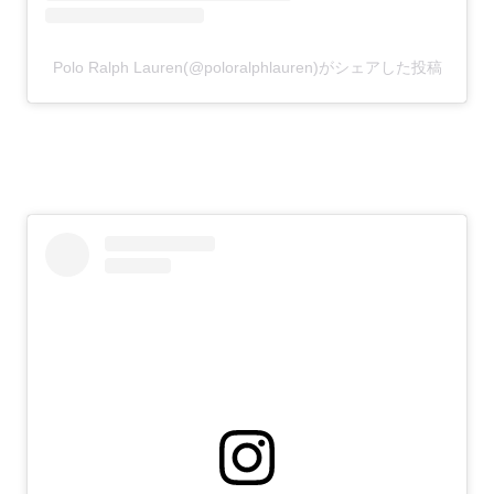
Polo Ralph Lauren(@poloralphlauren)がシェアした投稿