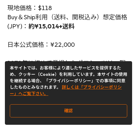
現地価格：$118
Buy＆Ship利用（送料、関税込み）想定価格
(JPY)：
約¥15,014+送料
日本公式価格：¥22,000
1972年に初めて登場したポロシャツは、現
本サイトでは、お客様により適したサービスを提供するた
在では様々な色やスタイルが揃っています
め、クッキー（Cookie）を利用しています。本サイトの使用
が、その象徴的な存在感はオリジナルと変わ
を継続する場合、「プライバシーポリシー」での事項に同意
したものとみなされます。
詳しくは「プライバシーポリシ
りません。このクラシックフィットのコット
ー」へご覧下さい。
ンメッシュバージョンは、ストレートシルエ
ットで、オーバーサイズ感ではなく、ボーイ
確認
ッシュな雰囲気を醸し出しています。