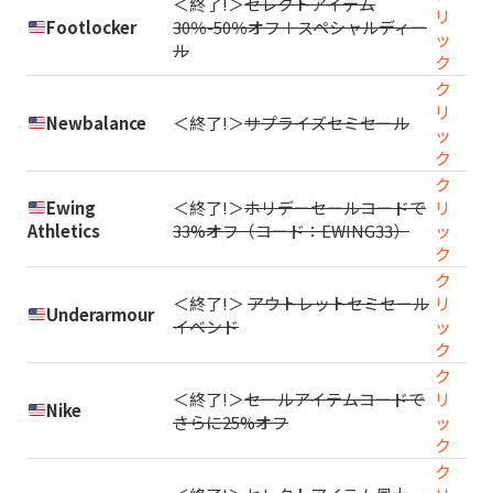
＜終了!＞
セレクトアイテム
リ
Footlocker
30％-50％オフ＋スペシャルディー
ッ
ル
ク
ク
リ
Newbalance
＜終了!＞
サプライズセミセール
ッ
ク
ク
Ewing
＜終了!＞
ホリデーセールコードで
リ
Athletics
33%オフ（コード：EWING33）
ッ
ク
ク
＜終了!＞
アウトレットセミセール
リ
Underarmour
イベンド
ッ
ク
ク
＜終了!＞
セールアイテムコードで
リ
Nike
さらに25%オフ
ッ
ク
ク