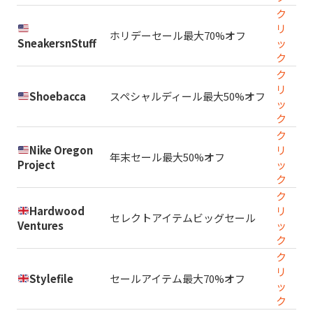
ク
リ
ホリデーセール最大70%オフ
SneakersnStuff
ッ
ク
ク
リ
Shoebacca
スペシャルディール最大50%オフ
ッ
ク
ク
Nike Oregon
リ
年末セール最大50%オフ
Project
ッ
ク
ク
Hardwood
リ
セレクトアイテムビッグセール
Ventures
ッ
ク
ク
リ
Stylefile
セールアイテム最大70%オフ
ッ
ク