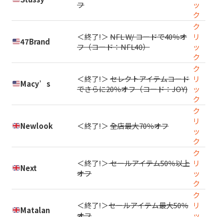
フ
ッ
ク
ク
＜終了!＞
NFL W/ コードで40％オ
リ
47Brand
フ（コード：NFL40）
ッ
ク
ク
＜終了!＞
セレクトアイテムコード
リ
Macy’s
でさらに20％オフ（コード：JOY)
ッ
ク
ク
リ
Newlook
＜終了!＞
全店最大70％オフ
ッ
ク
ク
＜終了!＞
セールアイテム50％以上
リ
Next
オフ
ッ
ク
ク
＜終了!＞
セールアイテム最大50％
リ
Matalan
オフ
ッ