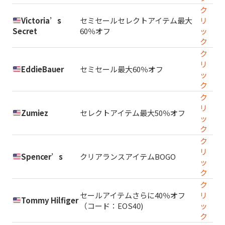
ク
Victoria’s
セミセールセレクトアイテム最大
リ
Secret
60％オフ
ッ
ク
ク
リ
EddieBauer
セミセール最大60％オフ
ッ
ク
ク
リ
Zumiez
セレクトアイテム最大50％オフ
ッ
ク
ク
リ
Spencer’s
クリアランスアイテムBOGO
ッ
ク
ク
セールアイテムさらに40％オフ
リ
Tommy Hilfiger
（コード：EOS40)
ッ
ク