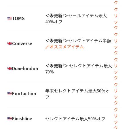
ク
ク
＜🌟更新!＞
セールアイテム最大
リ
TOMS
40%オフ
ッ
ク
ク
＜🌟更新!＞
セレクトアイテム半額
リ
Converse
🔗オススメアイテム
ッ
ク
ク
＜🌟更新!＞
セレクトアイテム最大
リ
Dunelondon
70%
ッ
ク
ク
年末セレクトアイテム最大50%オ
リ
Footaction
フ
ッ
ク
ク
リ
Finishline
セレクトアイテム最大50%オフ
ッ
ク