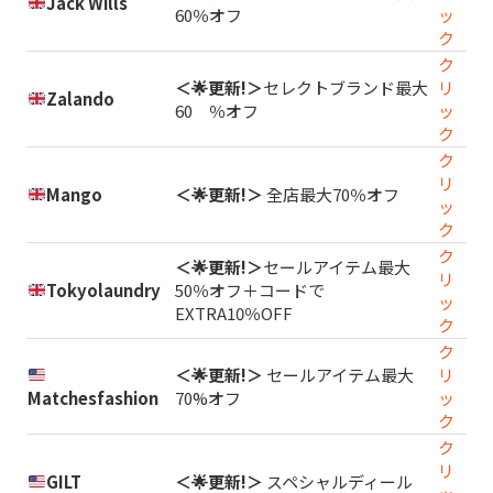
Jack Wills
60％オフ
ッ
ク
ク
＜🌟更新!＞
セレクトブランド最大
リ
Zalando
60 ％オフ
ッ
ク
ク
リ
Mango
＜🌟更新!＞
全店最大70％オフ
ッ
ク
ク
＜🌟更新!＞
セールアイテム最大
リ
Tokyolaundry
50％オフ＋コードで
ッ
EXTRA10％OFF
ク
ク
＜🌟更新!＞
セールアイテム最大
リ
Matchesfashion
70%オフ
ッ
ク
ク
リ
GILT
＜🌟更新!＞
スペシャルディール