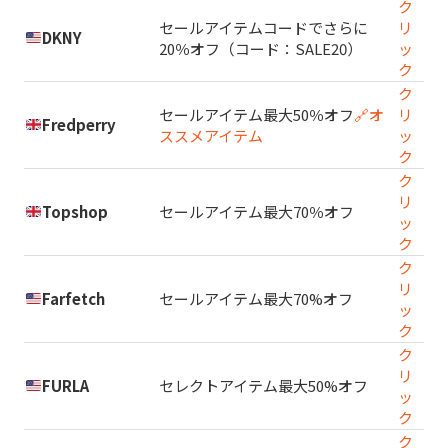
ク
セールアイテムコードでさらに
リ
DKNY
20％オフ（コード：SALE20）
ッ
ク
ク
セールアイテム最大50％オフ
🔗オ
リ
Fredperry
ススメアイテム
ッ
ク
ク
リ
Topshop
セールアイテム最大70％オフ
ッ
ク
ク
リ
Farfetch
セールアイテム最大70%オフ
ッ
ク
ク
リ
FURLA
セレクトアイテム最大50%オフ
ッ
ク
ク