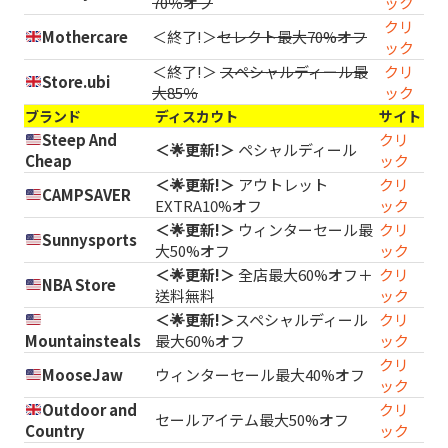
70％オフ
ック
クリ
Mothercare
＜終了!＞
セレクト最大70%オフ
ック
＜終了!＞
スペシャルディール最
クリ
Store.ubi
大85％
ック
ブランド
ディスカウト
サイト
Steep And
クリ
＜🌟更新!＞
ペシャルディール
Cheap
ック
＜🌟更新!＞
アウトレット
クリ
CAMPSAVER
EXTRA10%オフ
ック
＜🌟更新!＞
ウィンターセール最
クリ
Sunnysports
大50%オフ
ック
＜🌟更新!＞
全店最大60%オフ＋
クリ
NBA Store
送料無料
ック
＜🌟更新!＞
スペシャルディール
クリ
Mountainsteals
最大60%オフ
ック
クリ
MooseJaw
ウィンターセール最大40%オフ
ック
Outdoor and
クリ
セールアイテム最大50%オフ
Country
ック