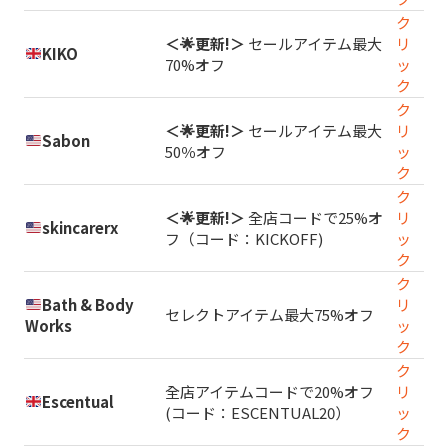
ク
＜🌟更新!＞
セールアイテム最大
リ
KIKO
70%オフ
ッ
ク
ク
＜🌟更新!＞
セールアイテム最大
リ
Sabon
50％オフ
ッ
ク
ク
＜🌟更新!＞
全店コードで25%オ
リ
skincarerx
フ（コード：KICKOFF)
ッ
ク
ク
Bath & Body
リ
セレクトアイテム最大75%オフ
Works
ッ
ク
ク
全店アイテムコードで20%オフ
リ
Escentual
(コード：ESCENTUAL20）
ッ
ク