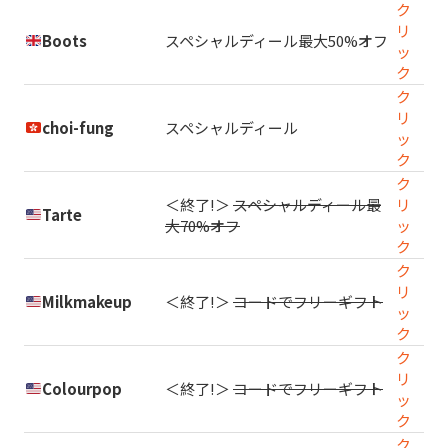
ク
リ
Boots
スペシャルディール最大50%オフ
ッ
ク
ク
リ
choi-fung
スペシャルディール
ッ
ク
ク
＜終了!＞
スペシャルディール最
リ
Tarte
大70%オフ
ッ
ク
ク
リ
Milkmakeup
＜終了!＞
コードでフリーギフト
ッ
ク
ク
リ
Colourpop
＜終了!＞
コードでフリーギフト
ッ
ク
ク