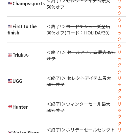
＜終了!＞
セレクトアイテム最大
リ
Champssports
50%オフ
ッ
ク
ク
First to the
＜終了!＞
コードでシューズ全店
リ
finish
30%オフ(コード：HOLIDAY30）
ッ
ク
ク
＜終了!＞
セールアイテム最大35%
リ
Triuk
🚲
オフ
ッ
ク
ク
＜終了!＞
セレクトアイテム最大
リ
UGG
50%オフ
ッ
ク
ク
＜終了!＞
ウィンターセール最大
リ
Hunter
50%オフ
ッ
ク
ク
＜終了!＞
ホリデーセールセレクト
リ
Watco Store