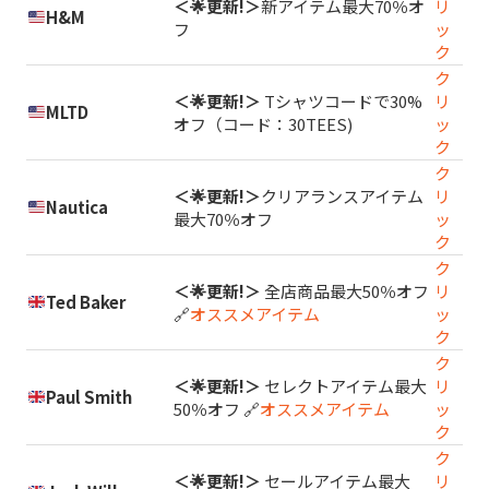
＜🌟更新!＞
新アイテム最大70％オ
リ
H&M
フ
ッ
ク
ク
＜🌟更新!＞
Tシャツコードで30%
リ
MLTD
オフ（コード：30TEES)
ッ
ク
ク
＜🌟更新!＞
クリアランスアイテム
リ
Nautica
最大70％オフ
ッ
ク
ク
＜🌟更新!＞
全店商品最大50％オフ
リ
Ted Baker
🔗
オススメアイテム
ッ
ク
ク
＜🌟更新!＞
セレクトアイテム最大
リ
Paul Smith
50％オフ 🔗
オススメアイテム
ッ
ク
ク
＜🌟更新!＞
セールアイテム最大
リ