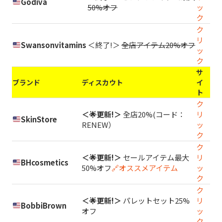
Godiva
50%オフ
ッ
ク
ク
リ
Swansonvitamins
＜終了!＞
全店アイテム20%オフ
ッ
ク
サ
ブランド
ディスカウト
イ
ト
ク
＜🌟更新!＞
全店20%(コード：
リ
SkinStore
RENEW）
ッ
ク
ク
＜🌟更新!＞
セールアイテム最大
リ
BHcosmetics
50%オフ
🔗オススメアイテム
ッ
ク
ク
＜🌟更新!＞
パレットセット25%
リ
BobbiBrown
オフ
ッ
ク