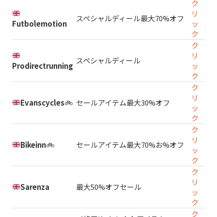
ク
リ
スペシャルディール最大70%オフ
Futbolemotion
ッ
ク
ク
リ
スペシャルディール
Prodirectrunning
ッ
ク
ク
リ
Evanscycles
🚲
セールアイテム最大30%オフ
ッ
ク
ク
リ
Bikeinn
🚲
セールアイテム最大70%お%オフ
ッ
ク
ク
リ
Sarenza
最大50%オフセール
ッ
ク
ク