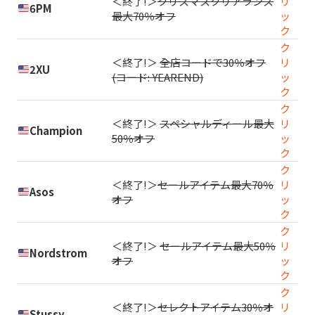
＜終了!＞
クリスマスクリアランス
リ
6PM
最大70％オフ
ッ
ク
ク
＜終了!＞
全店コードで30％オフ
リ
2XU
(コード: YEAREND)
ッ
ク
ク
＜終了!＞
スペシャルディール最大
リ
Champion
50％オフ
ッ
ク
ク
＜終了!＞
セールアイテム最大70％
リ
Asos
オフ
ッ
ク
ク
＜終了!＞
セールアイテム最大50％
リ
Nordstrom
オフ
ッ
ク
ク
＜終了!＞
セレクトアイテム30％オ
リ
Stussy