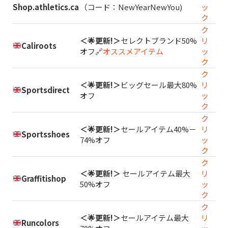
Shop.athletics.ca
（コード：NewYearNewYou)
ッ
ク
ク
＜🌟更新!＞
セレクトブランド50%
リ
Caliroots
オフ🔗
オススメアイテム
ッ
ク
ク
＜🌟更新!＞
ビッグセール最大80%
リ
Sportsdirect
オフ
ッ
ク
ク
＜🌟更新!＞
セールアイテム40%－
リ
Sportsshoes
74%オフ
ッ
ク
ク
＜🌟更新!＞
セールアイテム最大
リ
Graffitishop
50%オフ
ッ
ク
ク
＜🌟更新!＞
セールアイテム最大
リ
Runcolors