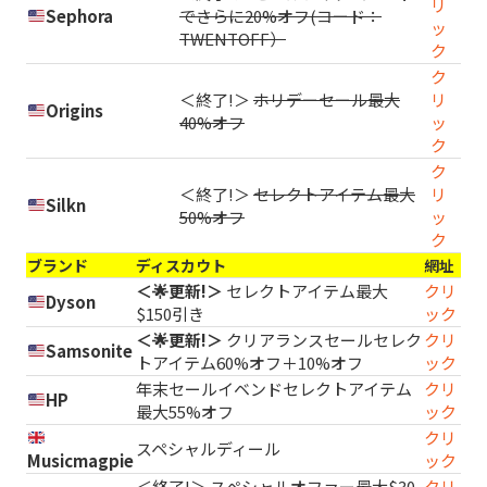
リ
Sephora
でさらに20%オフ(コード：
ッ
TWENTOFF）
ク
ク
＜終了!＞
ホリデーセール最大
リ
Origins
40%オフ
ッ
ク
ク
＜終了!＞
セレクトアイテム最大
リ
Silkn
50%オフ
ッ
ク
ブランド
ディスカウト
網址
＜🌟更新!＞
セレクトアイテム最大
クリ
Dyson
$150引き
ック
＜🌟更新!＞
クリアランスセールセレク
クリ
Samsonite
トアイテム60%オフ＋10%オフ
ック
年末セールイベンドセレクトアイテム
クリ
HP
最大55%オフ
ック
クリ
スペシャルディール
Musicmagpie
ック
＜終了!＞
スペシャルオファー最大$30
クリ