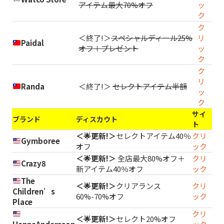
アイテム最大70%オフ
ッ
ク
ク
＜終了!＞
スペシャルディール25%
リ
Paidal
オフ＋プレゼント
ッ
ク
ク
リ
Randa
＜終了!＞
セレクトアイテム半額
ッ
ク
サイ
ブランド
ディスカウト
ト
＜🌟更新!＞
セレクトアイテム40％
クリ
Gymboree
オフ
ック
＜🌟更新!＞
全店最大80%オフ＋
クリ
Crazy8
新アイテム40％オフ
ック
The
＜🌟更新!＞
クリアランス
クリ
Children’s
60%-70%オフ
ック
Place
クリ
＜🌟更新!＞
セレクト20%オフ