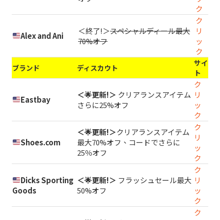
ク
ク
＜終了!＞
スペシャルディール最大
リ
Alex and Ani
70%オフ
ッ
ク
サイ
ブランド
ディスカウト
ト
ク
＜🌟更新!＞
クリアランスアイテム
リ
Eastbay
さらに25%オフ
ッ
ク
ク
＜🌟更新!＞
クリアランスアイテム
リ
Shoes.com
最大70%オフ、コードでさらに
ッ
25％オフ
ク
ク
Dicks Sporting
＜🌟更新!＞
フラッシュセール最大
リ
Goods
50%オフ
ッ
ク
ク