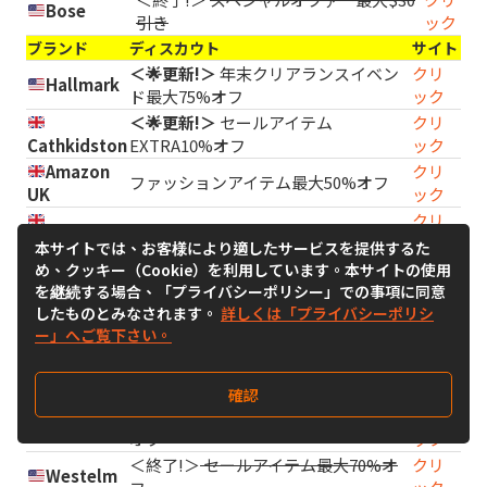
Bose
引き
ック
ブランド
ディスカウト
サイト
＜🌟更新!＞
年末クリアランスイベン
クリ
Hallmark
ド最大75%オフ
ック
＜🌟更新!＞
セールアイテム
クリ
Cathkidston
EXTRA10%オフ
ック
Amazon
クリ
ファッションアイテム最大50%オフ
UK
ック
クリ
クリアランススペシャルディール
Johnlewis
ック
本サイトでは、お客様により適したサービスを提供するた
クリ
め、クッキー（Cookie）を利用しています。本サイトの使用
Target
セレクトアイテム25%オフ
ック
を継続する場合、「プライバシーポリシー」での事項に同意
したものとみなされます。
詳しくは「プライバシーポリシ
クリ
ウィンターセール最大50%オフ
ー」へご覧下さい。
Lauraashley
ック
Amazon
クリ
＜終了!＞
年末スペシャルディール
US
ック
確認
＜終了!＞
年末クリアランス最大50%
クリ
Walmart
オフ
ック
＜終了!＞
セールアイテム最大70%オ
クリ
Westelm