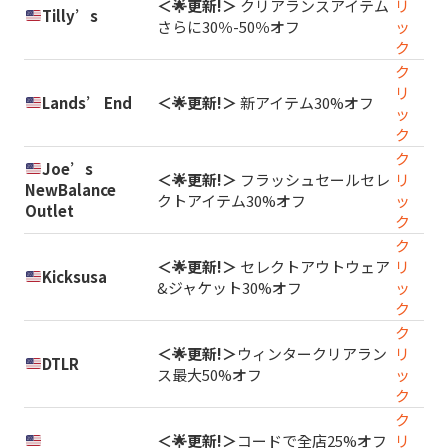
＜🌟更新!＞
クリアランスアイテム
リ
Tilly’s
さらに30％-50％オフ
ッ
ク
ク
リ
Lands’ End
＜🌟更新!＞
新アイテム30%オフ
ッ
ク
ク
Joe’s
＜🌟更新!＞
フラッシュセールセレ
リ
NewBalance
クトアイテム30%オフ
ッ
Outlet
ク
ク
＜🌟更新!＞
セレクトアウトウェア
リ
Kicksusa
&ジャケット30%オフ
ッ
ク
ク
＜🌟更新!＞
ウィンタークリアラン
リ
DTLR
ス最大50%オフ
ッ
ク
ク
＜🌟更新!＞
コードで全店25%オフ
リ