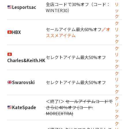
全店コードで30%オフ（コード：
リ
Lesportsac
WINTER30）
ッ
ク
ク
セールアイテム最大60%オフ
🔗オ
リ
HBX
ススメアイテム
ッ
ク
ク
リ
セレクトアイテム最大50%オフ
Charles&Keith.HK
ッ
ク
ク
リ
Swarovski
セレクトアイテム最大50%オフ
ッ
ク
ク
＜終了!＞
セールアイテムコードで
リ
KateSpade
さらに40％オフ (コード:
ッ
MOREEXTRA)
ク
ク