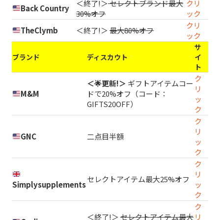
＜終了!＞
セレクトブランド最大
クリ
Back Country
30%オフ
ック
クリ
TheClymb
＜終了!＞
最大80%オフ
ック
サ
ブランド
ディスカウト
イ
ト
ク
＜🌟更新!＞
ギフトアイテムコー
リ
M&M
ドで20%オフ（コード：
ッ
GIFTS20OFF）
ク
ク
リ
GNC
二点目半額
ッ
ク
ク
リ
セレクトアイテム最大25%オフ
Simplysupplements
ッ
ク
ク
＜終了!＞
セレクトアイテム最大
リ