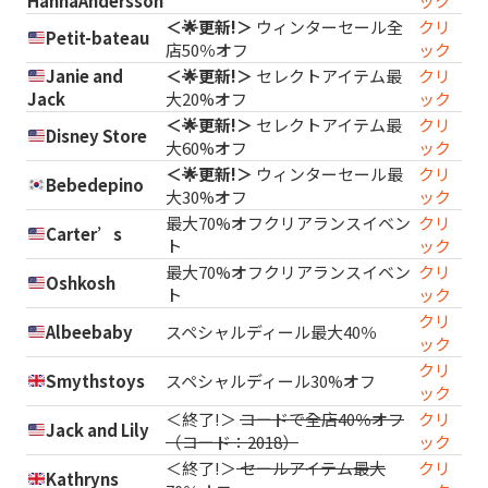
HannaAndersson
ック
＜🌟更新!＞
ウィンターセール全
クリ
Petit-bateau
店50％オフ
ック
Janie and
＜🌟更新!＞
セレクトアイテム最
クリ
Jack
大20%オフ
ック
＜🌟更新!＞
セレクトアイテム最
クリ
Disney Store
大60%オフ
ック
＜🌟更新!＞
ウィンターセール最
クリ
Bebedepino
大30%オフ
ック
最大70%オフクリアランスイベン
クリ
Carter’s
ト
ック
最大70%オフクリアランスイベン
クリ
Oshkosh
ト
ック
クリ
Albeebaby
スペシャルディール最大40％
ック
クリ
Smythstoys
スペシャルディール30%オフ
ック
＜終了!＞
コードで全店40％オフ
クリ
Jack and Lily
（コード：2018）
ック
＜終了!＞
セールアイテム最大
クリ
Kathryns