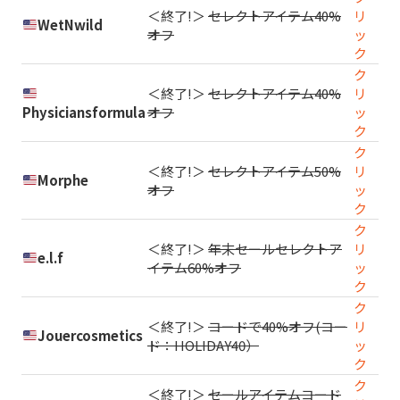
＜終了!＞
セレクトアイテム40%
リ
WetNwild
オフ
ッ
ク
ク
＜終了!＞
セレクトアイテム40%
リ
Physiciansformula
オフ
ッ
ク
ク
＜終了!＞
セレクトアイテム50%
リ
Morphe
オフ
ッ
ク
ク
＜終了!＞
年末セールセレクトア
リ
e.l.f
イテム60%オフ
ッ
ク
ク
＜終了!＞
コードで40%オフ(コー
リ
Jouercosmetics
ド：HOLIDAY40）
ッ
ク
ク
＜終了!＞
セールアイテムコード