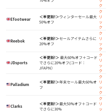
70%オフ
ッ
ク
ク
＜🌟更新!＞
ウィンターセール最大
リ
Efootwear
50%オフ
ッ
ク
ク
＜🌟更新!＞
セールアイテムさらに
リ
Reebok
20%オフ
ッ
ク
ク
＜🌟更新!＞
最大60%オフ＋コード
リ
JDsports
でさらに20%オフ(コード：
ッ
JFAPN）
ク
ク
＜🌟更新!＞
年末セール最大60%オ
リ
Palladium
フ
ッ
ク
ク
＜🌟更新!＞
最大50%オフ＋コード
リ
Clarks
でさらに30%
ッ