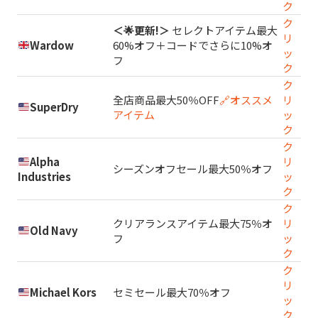
ク
ク
＜🌟更新!＞
セレクトアイテム最大
リ
Wardow
60%オフ＋コードでさらに10%オ
ッ
フ
ク
ク
全店商品最大50％OFF
🔗オススメ
リ
SuperDry
アイテム
ッ
ク
ク
Alpha
リ
シーズンオフセール最大50％オフ
Industries
ッ
ク
ク
クリアランスアイテム最大75％オ
リ
Old Navy
フ
ッ
ク
ク
リ
Michael Kors
セミセール最大70％オフ
ッ
ク