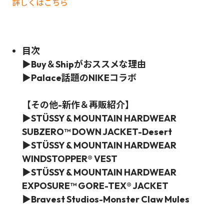
詳しくはこちら
目次
▶Buy＆Shipがおススメな理由
▶Palace話題のNIKEコラボ
【その他-新作＆再販紹介】
▶
STÜSSY & MOUNTAIN HARDWEAR
SUBZERO™ DOWN JACKET-Desert
▶
STÜSSY & MOUNTAIN HARDWEAR
WINDSTOPPER® VEST
▶
STÜSSY & MOUNTAIN HARDWEAR
EXPOSURE™ GORE-TEX® JACKET
▶
Bravest Studios-Monster Claw Mules