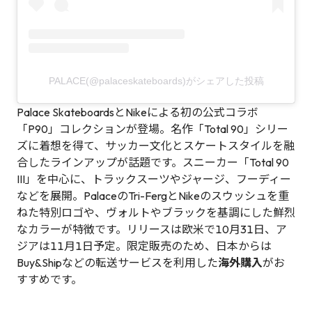
PALACE(@palaceskateboards)がシェアした投稿
Palace SkateboardsとNikeによる初の公式コラボ
「P90」コレクションが登場。名作「Total 90」シリー
ズに着想を得て、サッカー文化とスケートスタイルを融
合したラインアップが話題です。スニーカー「Total 90
III」を中心に、トラックスーツやジャージ、フーディー
などを展開。PalaceのTri-FergとNikeのスウッシュを重
ねた特別ロゴや、ヴォルトやブラックを基調にした鮮烈
なカラーが特徴です。リリースは欧米で10月31日、ア
ジアは11月1日予定。限定販売のため、日本からは
Buy&Shipなどの転送サービスを利用した
海外購入
がお
すすめです。