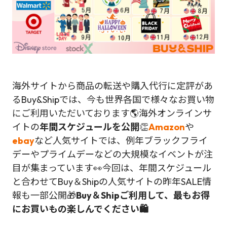
海外サイトから商品の転送や購入代行に定評があ
るBuy&Shipでは、今も世界各国で様々なお買い物
にご利用いただいております🌎海外オンラインサ
イトの
年間スケジュールを公開
👏
Amazon
や
ebay
など人気サイトでは、例年ブラックフライ
デーやプライムデーなどの大規模なイベントが注
目が集まっています👀今回は、年間スケジュール
と合わせてBuy＆Shipの人気サイトの昨年SALE情
報も一部公開🎁
Buy＆Shipご利用して、最もお得
にお買いもの楽しんでください🛍