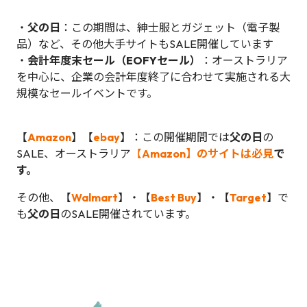
・
父の日
：この期間は、紳士服とガジェット（電子製
品）など、その他大手サイトもSALE開催しています
・
会計年度末セール（EOFYセール）
：オーストラリア
を中心に、企業の会計年度終了に合わせて実施される大
規模なセールイベントです。
【
Amazon
】【
ebay
】：この開催期間では
父の日
の
SALE、オーストラリア
【
Amazon】のサイトは必見
で
す。
その他、【
Walmart
】・【
Best Buy
】・【
Target
】で
も
父の日
のSALE開催されています。