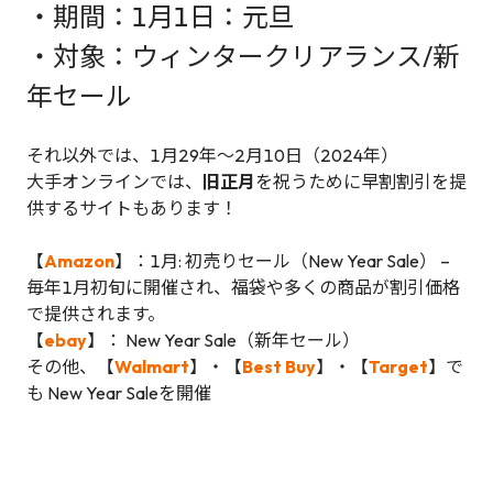
・期間：1月1日：元旦
・対象：ウィンタークリアランス/新
年セール
それ以外では、1月29年～2月10日（2024年）
大手オンラインでは、
旧正月
を祝うために早割割引を提
供するサイトもあります！
【
Amazon
】：1月: 初売りセール（New Year Sale） –
毎年1月初旬に開催され、福袋や多くの商品が割引価格
で提供されます。
【
ebay
】： New Year Sale（新年セール）
その他、【
Walmart
】・【
Best Buy
】・【
Target
】で
も New Year Saleを開催