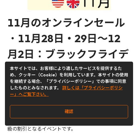
11月のオンラインセール
・
11月28日・29日～12
月2日：ブラックフライデ
ー ～サイバーマンデー
本サイトでは、お客様により適したサービスを提供するた
め、クッキー（Cookie）を利用しています。本サイトの使用
を継続する場合、「プライバシーポリシー」での事項に同意
したものとみなされます。
詳しくは「プライバシーポリシ
ー」へご覧下さい。
・
ブラックフライデー～サイバーマンデ
ー：最大のショ
ッピングイベントで、感謝祭（11月第4木曜日）の翌日
確認
（2024年は
11月29日
）～翌月曜日の（2024年は
12月
2日
）に開催され小売店やオンラインストアが年間最大
級の割引となるイベントです。