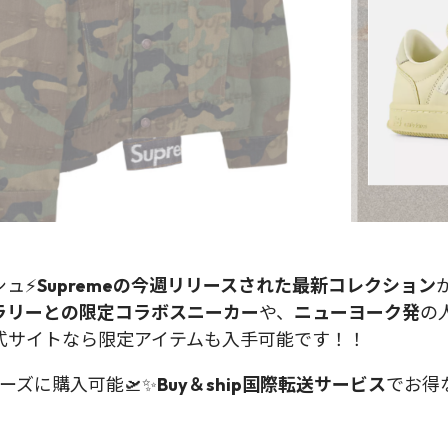
シュ⚡
Supremeの今週リリースされた最新コレクション
ラリーとの限定コラボスニーカー
や、
ニューヨーク発
の
公式サイトなら限定アイテムも入手可能です！！
ムーズに購入可能🛫✨
Buy＆ship国際転送サービス
でお得