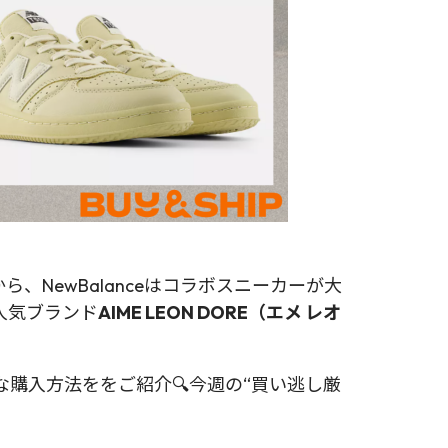
から、NewBalanceはコラボスニーカーが大
人気ブランド
AIME LEON DORE（エメ レオ
な購入方法ををご紹介🔍今週の“買い逃し厳