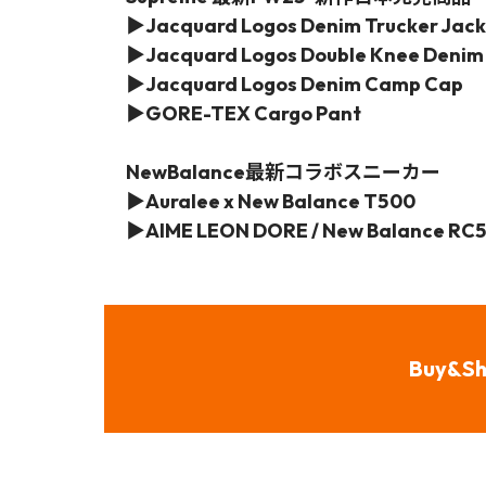
▶Jacquard Logos Denim Trucker Jack
▶Jacquard Logos Double Knee Denim 
▶Jacquard Logos Denim Camp Cap
▶GORE-TEX Cargo Pant
NewBalance最新コラボスニーカー
▶Auralee x New Balance T500
▶AIME LEON DORE / New Balance RC
Buy&