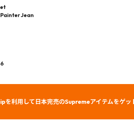
et
Painter Jean
56
Shipを利用して日本完売のSupreme
アイテムをゲッ