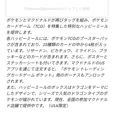
Pokémon(@pokemon)がシェアした投稿
ポケモンとマクドナルドが再びタッグを組み、ポケモン
カードゲーム（TCG）を特集した特別なハッピーミール
を提供します。
各ハッピーミールには、ポケモンTCGのブースターパッ
クが含まれており、15種類のカードの中から4枚が入っ
ています。リザードン、ピカチュウ、ミライドン、ブラ
ッキーなどのカードが含まれます。さらに、ポスターと
ステッカーシートも付いてきます。マクドナルドのUS
アプリを通じて注文すると、「ポケモン トレーディン
グカードゲーム ポケット」用のボーナスもアンロック
されます。
また、ハッピーミールのボックスはドラゴンをテーマに
したデザインで、シリーズで人気のドラゴンタイプのポ
ケモンが描かれています。現在、全国の参加マクドナル
ド店舗で提供中です。
（USA限定）