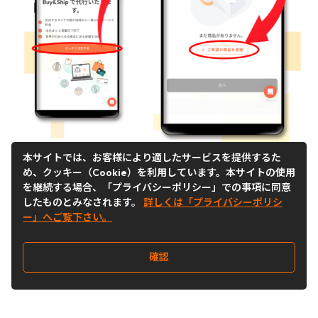
本サイトでは、お客様により適したサービスを提供するた
Step 2
め、クッキー（Cookie）を利用しています。本サイトの使用
「
ショッピング代行
」ページにから、
を継続する場合、「プライバシーポリシー」での事項に同意
「
さっそく注文する
」をクリック👉
したものとみなされます。
詳しくは「プライバシーポリシ
ー」へご覧下さい。
海外サイトの配送サービス地域に合わせ
て【
Buy＆Shipの海外倉庫
】を選択。倉
確認
庫登録後に「
ご希望の商品を登録
」をク
リック👉