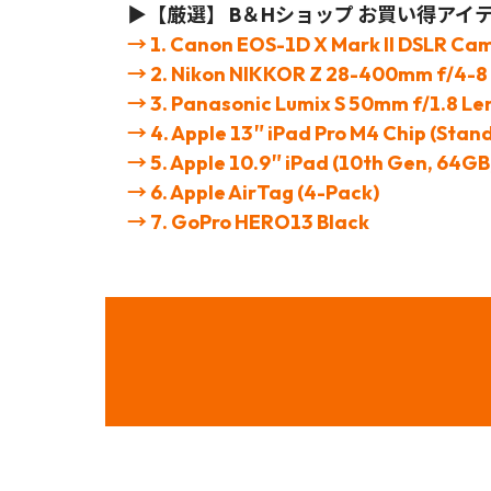
▶【厳選】 B＆Hショップ お買い得アイ
→ 1. Canon EOS-1D X Mark II DSLR Cam
→ 2. Nikon NIKKOR Z 28-400mm f/4-8
→ 3. Panasonic Lumix S 50mm f/1.8 Le
→ 4. Apple 13″ iPad Pro M4 Chip (Stan
→ 5. Apple 10.9″ iPad (10th Gen, 64GB, 
→ 6. Apple AirTag (4-Pack)
→ 7. GoPro HERO13 Black