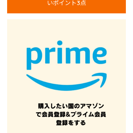
いポイント3
点