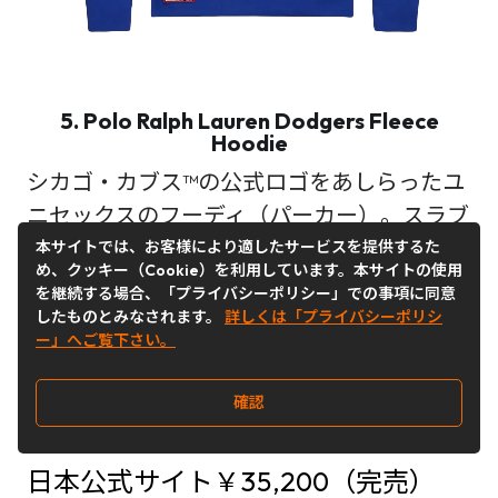
5. Polo Ralph Lauren Dodgers Fleece
Hoodie
シカゴ・カブス™の公式ロゴをあしらったユ
ニセックスのフーディ（パーカー）。スラブ
コットン混紡フリースを使用し、シグネチャ
本サイトでは、お客様により適したサービスを提供するた
め、クッキー（Cookie）を利用しています。本サイトの使用
ーのポニー刺繍と”Ralph Lauren”の文字のア
を継続する場合、「プライバシーポリシー」での事項に同意
ップリケが特徴。２色展開
したものとみなされます。
詳しくは「プライバシーポリシ
ー」へご覧下さい。
Buy＆Ship利用（送料、関税込み）
確認
想定価格(JPY)：約¥36,019
日本公式サイト￥35,200（完売）