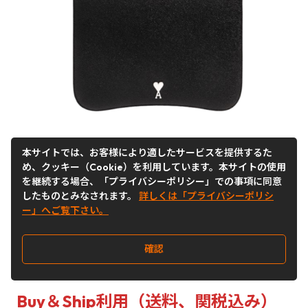
5. Ami Alexandre Mattiussi BLACK Pouch
本サイトでは、お客様により適したサービスを提供するた
with logo
め、クッキー（Cookie）を利用しています。本サイトの使用
Ami Alexandre Mattiussi のブラックポーチ。
を継続する場合、「プライバシーポリシー」での事項に同意
したものとみなされます。
詳しくは「プライバシーポリシ
ヤギ革製のこのモデルは、ジッパー留め、メ
ー」へご覧下さい。
タルロゴのディテール、シルバートーンのメ
タルハードウェア、スリップポケットが 1 つ
確認
付いた内部コンパートメントが特徴です。
Buy＆Ship利用（送料、関税込み）