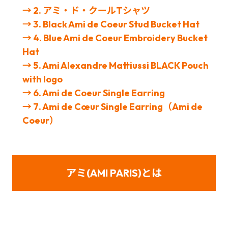
→ 2. アミ・ド・クールTシャツ
→ 3. Black Ami de Coeur Stud Bucket Hat
→ 4. Blue Ami de Coeur Embroidery Bucket
Hat
→ 5. Ami Alexandre Mattiussi BLACK Pouch
with logo
→ 6. Ami de Coeur Single Earring
→ 7. Ami de Cœur Single Earring（Ami de
Coeur）
アミ(AMI PARIS)とは