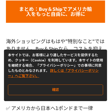
まとめ：
Buy＆Shipでアメリカ輸
入をもっと自由に、お得に
海外ショッピングはもはや“特別なこと”では
ありません。Buy＆Shipなら、コストを抑え
本サイトでは、お客様により適したサービスを提供するた
ながら、日本から簡単・便利にアメリカの商
め、クッキー（Cookie）を利用しています。本サイトの使用
品を入手できます。
を継続する場合、「プライバシーポリシー」での事項に同意
したものとみなされます。
詳しくは「プライバシーポリシ
🔗
まずは無料登録して、海外通販を始めま
ー」へご覧下さい。
しょう！
確認
✅ アメリカから日本へ1ポンドまで一律