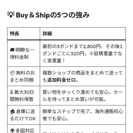
💡 Buy＆Shipの5つの強み
特長
詳細
最初の3ポンドまで2,800円、その後1
🚚 明瞭な一
ポンドごとに520円。※容積重量でな
律料金制
く実重量！
📦 無料のお
複数ショップの商品をまとめて送って
まとめ同梱
も
追加料金ゼロ
。
⏳ 最大30日
買い物をゆっくり進めても安心。セー
間無料保管
ルを待ってまとめ買いが可能。
🏠 倉庫に送
簡単なステップで完了。海外通販初心
るだけでOK
者でも安心。
🌍 多国対応