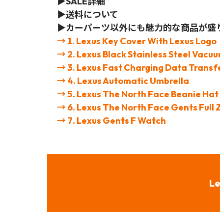
▶SALE詳細
▶送料について
▶カーパーツ以外にも魅力的な商品が盛
→ 1. Lexus Key Cover With Lexus Logo
→ 2. Lexus Black Stainless Steel Vacu
→ 3. Lexus Fast Charging Data Transf
→ 4. Lexus Automatic Umbrella
→ 5. Lexus The North Face Beanie Hat
→ 6. Lexus The North Face Gents Full 
→ 7. Lexus Gents F Watch
L