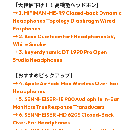
【
大幅値下げ！！高機能ヘッドホン】
→ 1. HIFIMAN -HE-R9 Closed-back Dynamic
Headphones Topology Diaphragm Wired
Earphones
→ 2. Bose Quietcomfort Headphones 5V,
White Smoke
→ 3. beyerdynamic DT 1990 Pro Open
Studio Headphones
【おすすめピックアップ】
→
4. Apple AirPods Max Wireless Over-Ear
Headphones
→ 5. SENNHEISER- IE 900 Audiophile in-Ear
Monitors TrueResponse Transducers
→ 6. SENNHEISER -HD 620S Closed-Back
Over-Ear Headphones