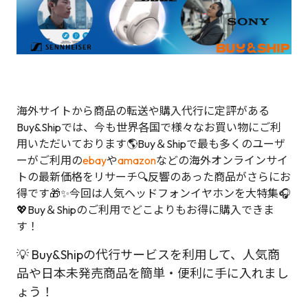
海外サイトから商品の転送や購入代行に定評がある
Buy&Shipでは、今も世界各国で様々なお買い物にご利
用いただいております🌎Buy＆Shipで最も多くのユーザ
ーがご利用の
ebay
や
amazon
などの海外オンラインサイ
トの最新価格をリサーチ🔍反響のあった商品がさらにお
得です🎁✨今回は人気ヘッドフォンイヤホンを大特集🎧
💖Buy＆Shipのご利用でどこよりもお得に購入できま
す！
💡 Buy&Shipの代行サービスを利用して、人気商
品や日本未発売商品を簡単・便利に手に入れまし
ょう！