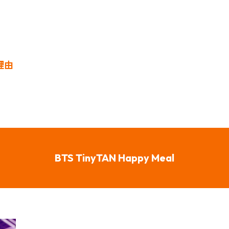
理由
BTS TinyTAN Happy Meal