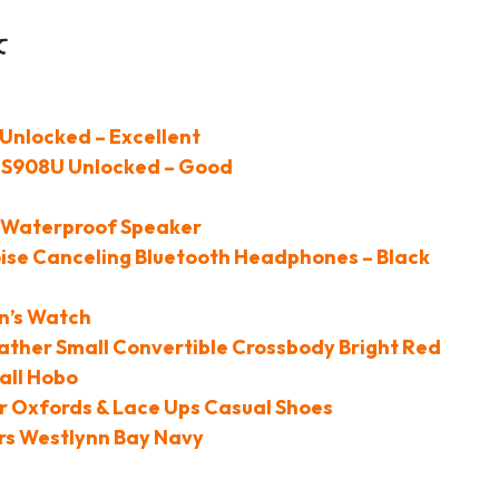
て
 Unlocked – Excellent
B S908U Unlocked – Good
h Waterproof Speaker
ise Canceling Bluetooth Headphones – Black
en’s Watch
ather Small Convertible Crossbody Bright Red
all Hobo
er Oxfords & Lace Ups Casual Shoes
ers Westlynn Bay Navy