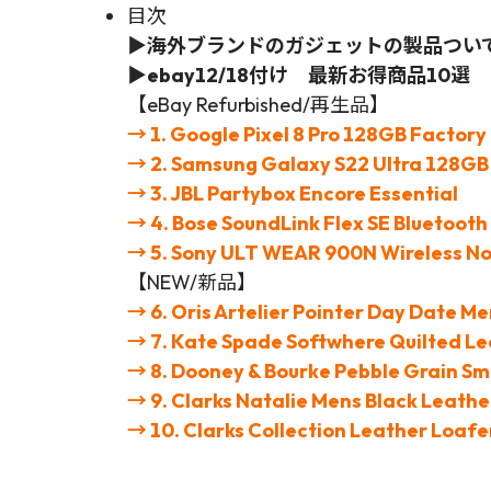
目次
▶
海外ブランドのガジェットの製品つい
▶ebay12/18付け 最新お得商品10選
【eBay Refurbished/再生品】
→ 1. Google Pixel 8 Pro 128GB Factory
→ 2. Samsung Galaxy S22 Ultra 128G
→ 3. JBL Partybox Encore Essential
→ 4. Bose SoundLink Flex SE Bluetoot
→ 5. Sony ULT WEAR 900N Wireless No
【NEW/新品】
→ 6. Oris Artelier Pointer Day Date M
→ 7. Kate Spade Softwhere Quilted Le
→ 8. Dooney & Bourke Pebble Grain Sm
→ 9. Clarks Natalie Mens Black Leath
→
10. Clarks Collection Leather Loaf