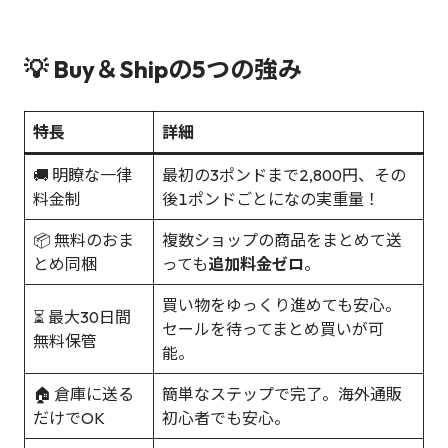
💡 Buy＆Shipの5つの強み
特長
詳細
🚚 明瞭な一律
最初の3ポンドまで2,800円、その
料金制
後1ポンドごとになの実重量！
📦 無料のおま
複数ショップの商品をまとめて送
とめ同梱
っても
追加料金ゼロ
。
買い物をゆっくり進めても安心。
⏳ 最大30日間
セールを待ってまとめ買いが可
無料保管
能。
🏠 倉庫に送る
簡単なステップで完了。海外通販
だけでOK
初心者でも安心。