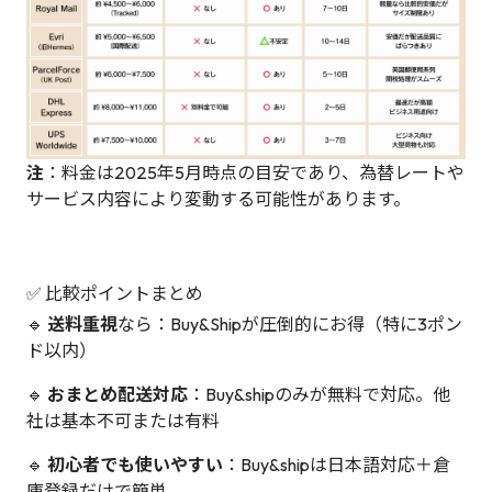
注
：料金は2025年5月時点の目安であり、為替レートや
サービス内容により変動する可能性があります。
✅ 比較ポイントまとめ
🔹
送料重視
なら：Buy&Shipが圧倒的にお得（特に3ポン
ド以内）
🔹
おまとめ配送対応
：Buy&shipのみが無料で対応。他
社は基本不可または有料
🔹
初心者でも使いやすい
：Buy&shipは日本語対応＋倉
庫登録だけで簡単