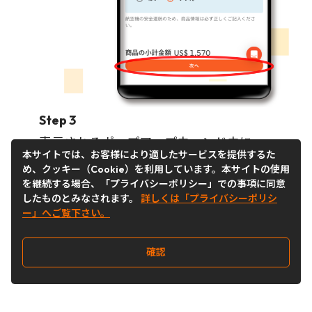
Step 3
表示されるポップアップウィンドウに、
本サイトでは、お客様により適したサービスを提供するた
【
商品のページURL】【商品名
】をサイ
め、クッキー（Cookie）を利用しています。本サイトの使用
トの表記どおりに入力。（※ショッピン
を継続する場合、「プライバシーポリシー」での事項に同意
グサイトに表示されている商品情報をそ
したものとみなされます。
詳しくは「プライバシーポリシ
ー」へご覧下さい。
のままコピー。現地言語でもそのままコ
ピーしてください）
確認
【
個数
】と【
商品単価
】を入力したら
【
次へ
】をクリック👉