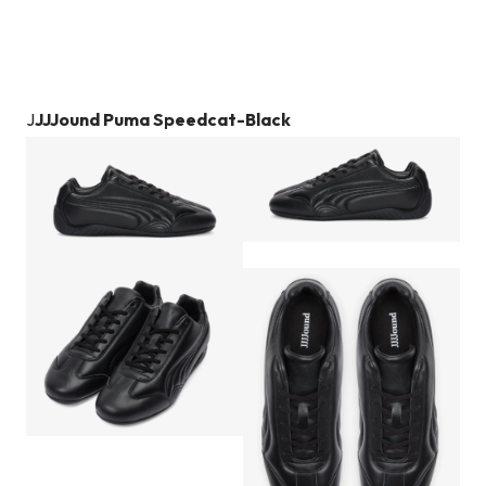
J
JJJound Puma Speedcat-Black