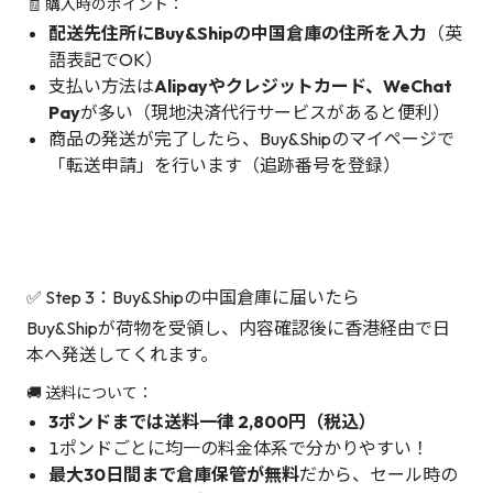
🧾 購入時のポイント：
配送先住所にBuy&Shipの中国倉庫の住所を入力
（英
語表記でOK）
支払い方法は
Alipayやクレジットカード、WeChat
Pay
が多い（現地決済代行サービスがあると便利）
商品の発送が完了したら、Buy&Shipのマイページで
「転送申請」を行います（追跡番号を登録）
✅ Step 3：Buy&Shipの中国倉庫に届いたら
Buy&Shipが荷物を受領し、内容確認後に香港経由で日
本へ発送してくれます。
🚚 送料について：
3ポンドまでは送料一律 2,800円（税込）
1ポンドごとに均一の料金体系で分かりやすい！
最大30日間まで倉庫保管が無料
だから、セール時の