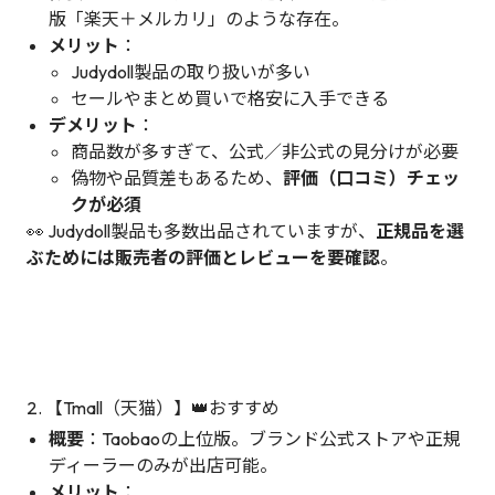
版「楽天＋メルカリ」のような存在。
メリット
：
Judydoll製品の取り扱いが多い
セールやまとめ買いで格安に入手できる
デメリット
：
商品数が多すぎて、公式／非公式の見分けが必要
偽物や品質差もあるため、
評価（口コミ）チェッ
クが必須
👀 Judydoll製品も多数出品されていますが、
正規品を選
ぶためには販売者の評価とレビューを要確認
。
2. 【Tmall（天猫）】👑おすすめ
概要
：Taobaoの上位版。ブランド公式ストアや正規
ディーラーのみが出店可能。
メリット
：