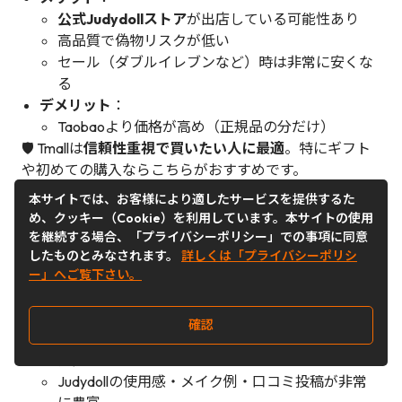
公式Judydollストア
が出店している可能性あり
高品質で偽物リスクが低い
セール（ダブルイレブンなど）時は非常に安くな
る
デメリット
：
Taobaoより価格が高め（正規品の分だけ）
🛡 Tmallは
信頼性重視で買いたい人に最適
。特にギフト
や初めての購入ならこちらがおすすめです。
本サイトでは、お客様により適したサービスを提供するた
め、クッキー（Cookie）を利用しています。本サイトの使用
を継続する場合、「プライバシーポリシー」での事項に同意
したものとみなされます。
詳しくは「プライバシーポリシ
ー」へご覧下さい。
📱 3. 【Little Red Book（小红书 / Xiaohongshu）】
概要
：SNSとECが融合した若者向けアプリ。
確認
Instagram＋Amazonのようなサービス。
メリット
：
Judydollの使用感・メイク例・口コミ投稿が非常