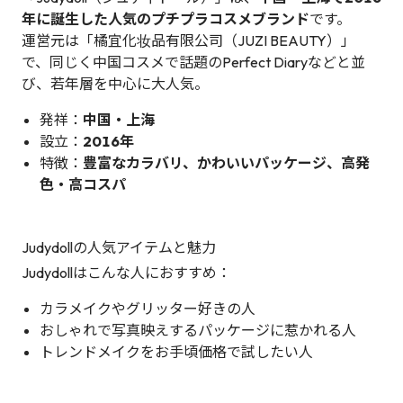
年に誕生した人気のプチプラコスメブランド
です。
運営元は「橘宜化妆品有限公司（JUZI BEAUTY）」
で、同じく中国コスメで話題のPerfect Diaryなどと並
び、若年層を中心に大人気。
発祥：
中国・上海
設立：
2016年
特徴：
豊富なカラバリ、かわいいパッケージ、高発
色・高コスパ
Judydollの人気アイテムと魅力
Judydollはこんな人におすすめ：
カラメイクやグリッター好きの人
おしゃれで写真映えするパッケージに惹かれる人
トレンドメイクをお手頃価格で試したい人