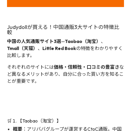
Judydollが買える！中国通販3大サイトの特徴比
較
中国の人気通販サイト3選
—
Taobao（淘宝）
、
Tmall（天猫）
、
Little Red Book
の特徴をわかりやすく
比較します。
それぞれのサイトには
価格・信頼性・口コミの豊富さ
な
ど異なるメリットがあり、自分に合った買い方を知るこ
とが重要です。
🛒 1. 【Taobao（淘宝）】
概要
：アリババグループが運営するCtoC通販。中国