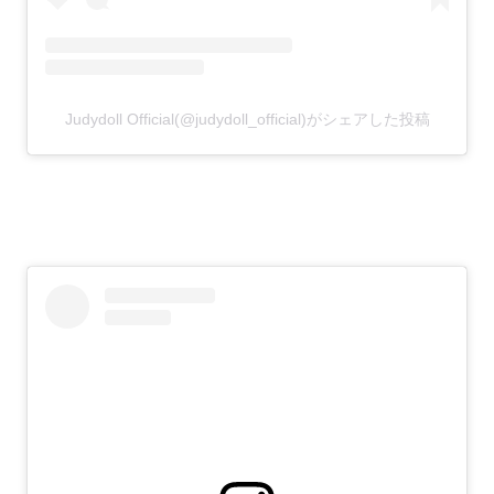
Judydoll Official(@judydoll_official)がシェアした投稿