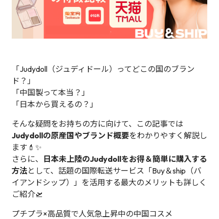
「Judydoll（ジュディドール）ってどこの国のブラン
ド？」
「中国製って本当？」
「日本から買えるの？」
そんな疑問をお持ちの方に向けて、この記事では
Judydollの原産国やブランド概要
をわかりやすく解説し
ます💄✨
さらに、
日本未上陸のJudydollをお得＆簡単に購入する
方法
として、話題の国際転送サービス「Buy＆ship（バ
イアンドシップ）」を活用する最大のメリットも詳しく
ご紹介🛫
プチプラ×高品質で人気急上昇中の中国コスメ