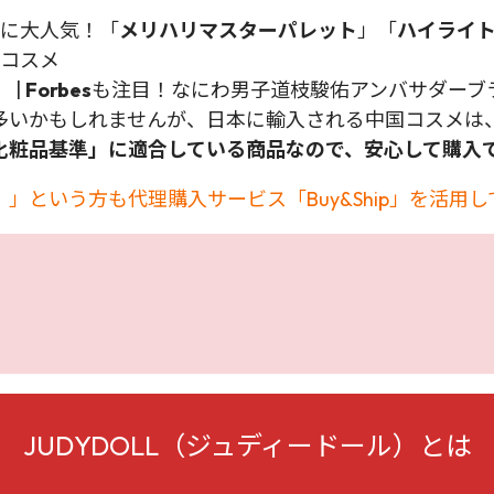
世代に大人気！「
メリハリマスターパレット
」「
ハイライ
コスメ
）
|
Forbes
も注目！なにわ男子道枝駿佑アンバサダーブ
多いかもしれませんが、日本に輸入される中国コスメは
化粧品基準」に適合している商品なので、安心して購入
」という方も代理購入サービス「Buy&Ship」を活用
JUDYDOLL（ジュディードール）とは