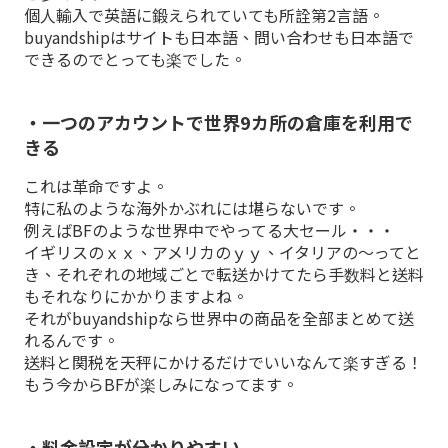
個人輸入で英語に鍛えられていても所詮第2言語。
buyandshipはサイトも日本語、問い合わせも日本語で
できるのでとっても楽でした。
・一つのアカウントで世界9カ所の倉庫を利用で
きる
これは革命ですよ。
特に私のような海外かぶれには堪らないです。
例えばBFのような世界中でやってる大セール・・・
イギリスのｘｘ、アメリカのｙｙ、イタリアの〜ってと
き、それぞれの地域ごとで転送かけてたら手数料と送料
もそれなりにかかりますよね。
それがbuyandshipなら世界中の商品を全部まとめて送
れるんです。
送料と関税を天秤にかけるだけでいいなんて楽すぎる！
もう今からBFが楽しみになってます。
・料金設定が分かりやすい