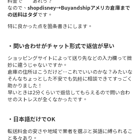
料金で ”あれっ？”
なので、
shopdisney→Buyandshipアメリカ倉庫まで
の送料はタダ
です。
特に良かった点を箇条書きにします。
・問い合わせがチャット形式で返信が早い
ショッピングサイトによって送り先などの入力欄って微
妙に違うじゃないですか。
倉庫の住所はこうだけど…これでいいのかな？みたいな
そんなちょっとした不安でも気軽に相談できてすっごく
助かりました！
早いときは2分くらいで返信してもらえるので問い合わ
せのストレスが全くなかったです。
・日本語だけでOK
転送料金の安さや地域で業者を選ぶと英語に縛られるこ
と多々あり。