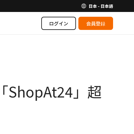
日本 - 日本語
ログイン
会員登録
hopAt24」超