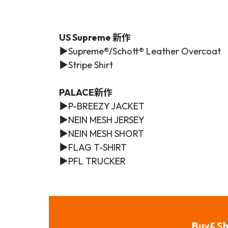
US Supreme 新作
▶
Supreme®/Schott® Leather Overcoat
▶Stripe Shirt
PALACE新作
▶
P-BREEZY JACKET
▶
NEIN MESH JERSEY
▶
NEIN MESH SHORT
▶
FLAG T-SHIRT
▶
PFL TRUCKER
Buy&