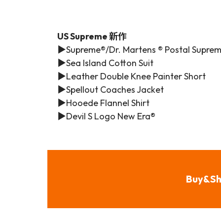
US Supreme 新作
▶
Supreme®/Dr. Martens ® Postal Supre
▶Sea Island Cotton Suit
▶
Leather Double Knee Painter Short
▶
Spellout Coaches Jacket
▶
Hooede Flannel Shirt
▶Devil S Logo New Era®
Buy&