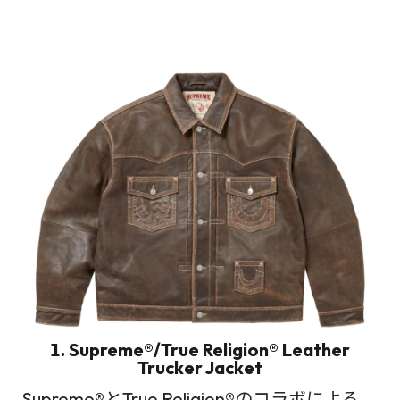
1. Supreme®/True Religion® Leather
Trucker Jacket
Supreme®とTrue Religion®のコラボによる