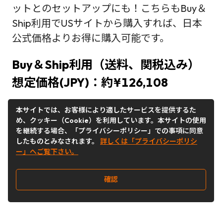
ットとのセットアップにも！こちらもBuy＆
Ship利用でUSサイトから購入すれば、日本
公式価格よりお得に購入可能です。
Buy＆Ship利用（送料、関税込み）
想定価格(JPY)：約¥126,108
本サイトでは、お客様により適したサービスを提供するた
現地通貨価格：US＄698
め、クッキー（Cookie）を利用しています。本サイトの使用
を継続する場合、「プライバシーポリシー」での事項に同意
日本公式価格：¥132,000
したものとみなされます。
詳しくは「プライバシーポリシ
ー」へご覧下さい。
※2025年11月24日時点
確認