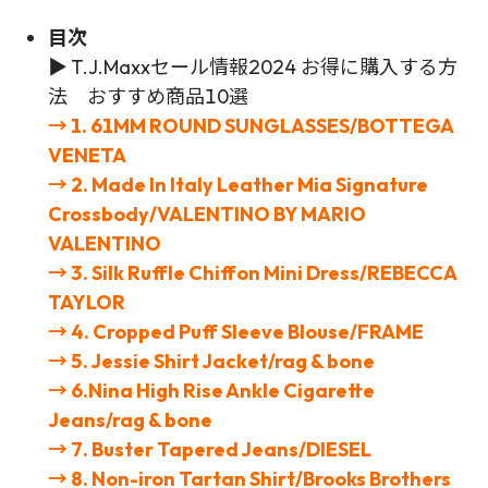
目次
▶
T.J.Maxxセール情報2024 お得に購入する方
法 おすすめ商品10選
→ 1. 61MM ROUND SUNGLASSES/BOTTEGA
VENETA
→ 2. Made In Italy Leather Mia Signature
Crossbody/VALENTINO BY MARIO
VALENTINO
→ 3. Silk Ruffle Chiffon Mini Dress/REBECCA
TAYLOR
→ 4. Cropped Puff Sleeve Blouse/FRAME
→ 5. Jessie Shirt Jacket/rag & bone
→ 6.Nina High Rise Ankle Cigarette
Jeans/rag & bone
→ 7. Buster Tapered Jeans/DIESEL
→ 8. Non-iron Tartan Shirt/Brooks Brothers