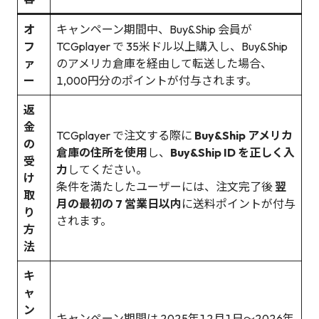
オ
キャンペーン期間中、Buy&Ship 会員が
フ
TCGplayer で 35米ドル以上購入し、Buy&Ship
ァ
のアメリカ倉庫を経由して転送した場合、
ー
1,000円分のポイントが付与されます。
返
金
TCGplayer で注文する際に
Buy&Ship アメリカ
の
倉庫の住所を使用
し、
Buy&Ship ID を正しく入
受
力
してください。
け
条件を満たしたユーザーには、注文完了後
翌
取
月の最初の 7 営業日以内
に送料ポイントが付与
り
されます。
方
法
キ
ャ
ン
キャンペーン期間は 2025年12月1日〜2026年