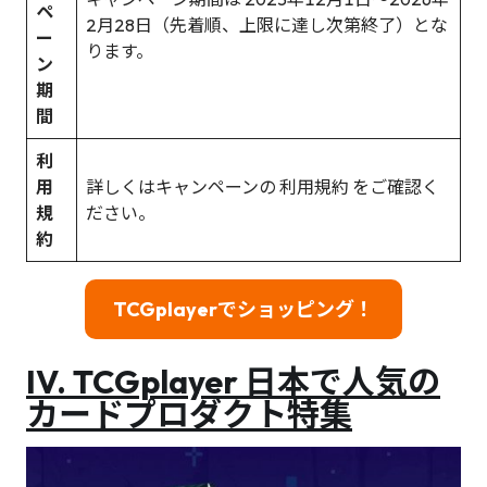
ペ
2月28日（先着順、上限に達し次第終了）とな
ー
ります。
ン
期
間
利
用
詳しくはキャンペーンの 利用規約 をご確認く
規
ださい。
約
TCGplayerでショッピング！
IV.
TCGplayer 日本で人気の
カードプロダクト特集