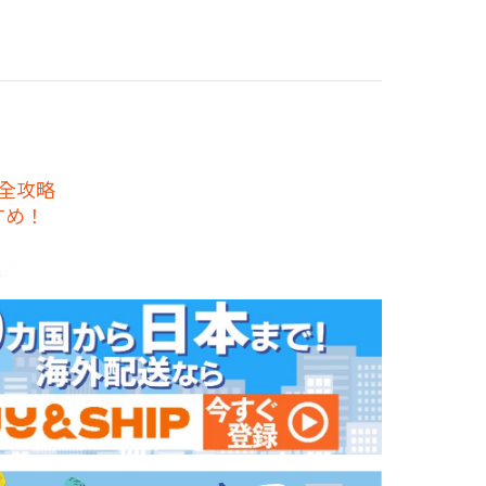
完全攻略
すめ！
選