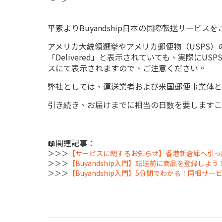
"="">
平素よりBuyandship日本の国際転送サービ
アメリカ大統領選挙やアメリカ郵便物（USPS
「Delivered」と表示されていても、実際にU
スにて表示されますので、ご注意ください。
弊社としては、運送業者および米国郵便事業体と
引き続き、お届けまでに相当の日数を要しますこ
📖関連記事：
＞＞＞
【サービスに関するお知らせ】香港新倉庫へ引っ
＞＞＞
【Buyandship入門】転送前に商品を登録しよ
＞＞＞
【Buyandship入門】5分間でわかる！同梱サ