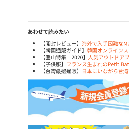
あわせて読みたい
【開封レビュー】
海外で入手困難なMar
【韓国通販ガイド】
韓国オンラインスト
【登山特集｜2020】
人気アウトドアブ
【子供服】
フランス生まれのPetit B
【台湾厳選通販】
日本にいながら台湾