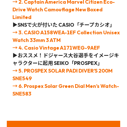
→ 2. Captain America Marvel Citizen Eco-
Drive Watch Camouflage New Boxed
Limited
▶SNSで火が付いた CASIO「チープカシオ」
→ 3. CASIO A158WEA-1EF Collection Unisex
Watch 33mm 3 ATM
→ 4. Casio Vintage A171WEG-9AEF
▶おススメ！
ドジャース大谷選手をイメージキ
ャラクターに起用 SEIKO
「PROSPEX」
→ 5. PROSPEX SOLAR PADI DIVER’S 200M
SNE549
→ 6. Prospex Solar Green Dial Men’s Watch-
SNE583