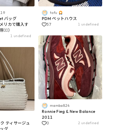
119
tofu
get バッグ
PDM ペットハウス
アメリカで購入す
57
1 undefined
🏻）
1 undefined
mamba824
Ronnie Fieg & New Balance
2011
サック ティサージュ
0
2 undefined
バッグ