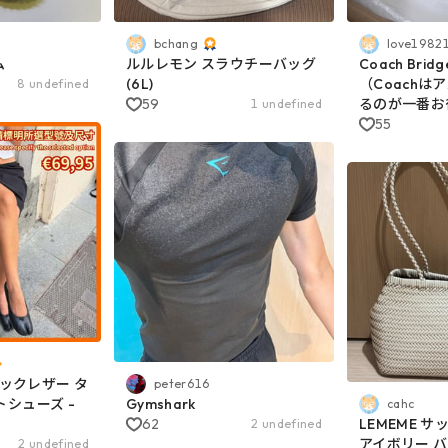
bchang
love1982
ム
ルルレモン スラウチーバッグ
Coach Brid
(6L)
（Coachは
8 undefined
59
るのが一番お得
1 undefined
55
ラックレザー タ
peter616
シューズ -
Gymshark
cahc
62
LEMEME 
2 undefined
アイボリー 
2 undefined