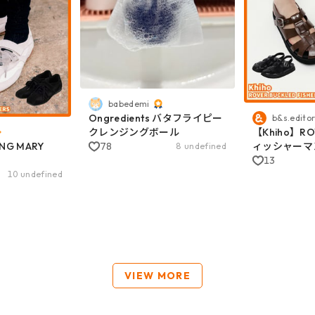
babedemi
Ongredients バタフライピー
b&s.edito
クレンジングボール
【Khiho】R
ING MARY
78
ィッシャーマ
8 undefined
13
10 undefined
VIEW MORE