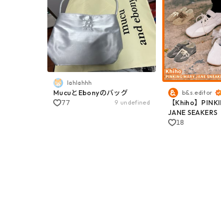
lahlahhh
MucuとEbonyのバッグ
b&s.editor
77
【Khiho】PINK
9 undefined
JANE SEAKERS
18