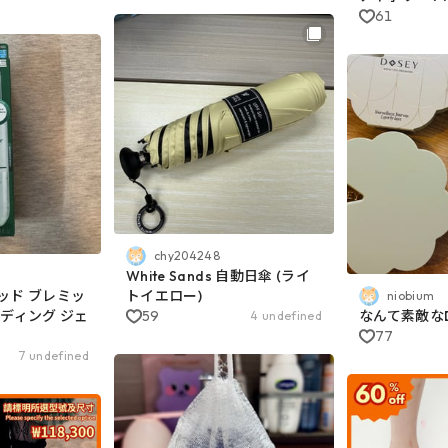
61
chy204248
White Sands 自動日傘 (ライ
ッド ブレミッ
トイエロー)
niobium
ーディング ジェ
59
なんて素敵なD
4 undefined
77
7 undefined