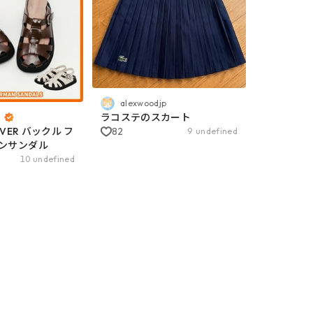
alexwoodjp
ラコステのスカート
r
OVER バックル フ
82
9 undefined
ンサンダル
10 undefined