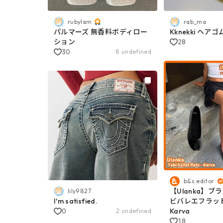
rubylam
rab_ma
パルマーズ 無香料ボディロー
Kknekki ヘアゴ
ション
28
30
8 undefined
b&s.editor
【Ulanka】ブ
lily9827
I'm satisfied.
ビバレエフラット
0
Karva
2 undefined
18