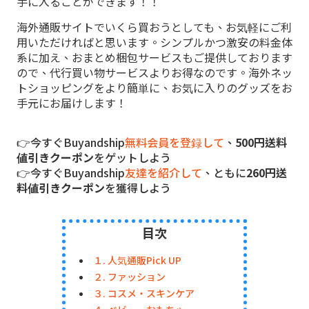
手に入ることができます！！
海外通販サイトでいくら買おうとしても、お気軽にご利
用いただければと思います。シンプルかつ激安の料金体
系に加え、おまとめ梱包サービスもご提供しております
ので、代行買い物サービスよりお得なのです。海外ネッ
トショッピングをより簡単に、お気に入りのグッズをお
手元にお届けします！
👉今すぐBuyandship
無料会員を登録して
、
500円送料
値引きクーポン
をゲットしよう
👉今すぐBuyandship
友達を紹介して
、ともに
260円送
料値引きクーポン
を獲得しよう
目次
１. 人気通販Pick UP
２. ファッション
３. コスメ・スキンケア