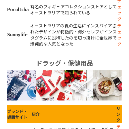
チ
有名のフィギュアコレクションストアとして
ェ
Pocultcha
オーストラリアで知られている
ッ
ク
オーストラリアの夏の生活にインスパイアさ
チ
れたデザインが特徴的、海外セレブがインス
ェ
Sunnylife
タグラムに投稿したのを切っ掛けに全世界で
ッ
爆発的な人気となった
ク
ドラッグ・保健用品
リ
ブランド・
紹介
ン
通販サイト
ク
チ