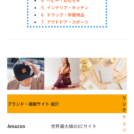
４. ベビー・おもちゃ
５. インテリア・キッチン
６. ドラッグ・保健用品
７. アウトドア・スポーツ
人気通販Pick UP
リ
ブランド・通販サイト
紹介
ン
ク
チ
ェ
Amazon
世界最大級のECサイト
ッ