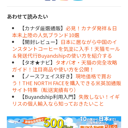
あわせて読みたい
【カナダ厳選通販】
必見！カナダ発祥＆日
本未上陸の人気ブランド10選
【開封レビュー】
日本に居ながら中国のイ
ンスタントコーヒーを気楽に入手！天猫モール
＆発送代行Buyandshipの使い方を紹介する
【タオ★ナビ】
タオバオ・天猫の完全攻略
ガイド！注目商品や使い方を公開！
【ノースフェイス好き】
現地価格で買お
う！THE NORTH FACEを購入できる米英加通販
サイト特集（転送実績有り）
【Buyandship利用入門】
失敗しない！イギ
リスの個人輸入なら知っておきたいこと