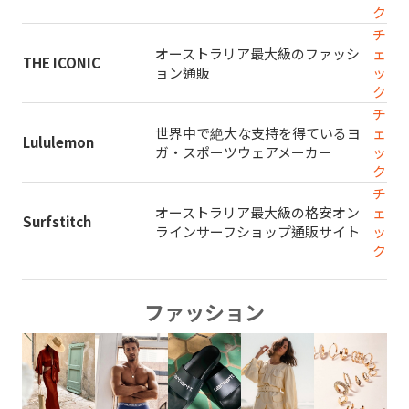
ク
チ
オーストラリア最大級のファッシ
ェ
THE ICONIC
ョン通販
ッ
ク
チ
世界中で絶大な支持を得ているヨ
ェ
Lululemon
ガ・スポーツウェアメーカー
ッ
ク
チ
オーストラリア最大級の格安オン
ェ
Surfstitch
ラインサーフショップ通販サイト
ッ
ク
ファッション