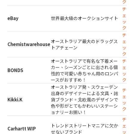
ク
チ
ェ
eBay
世界最大級のオークションサイト
ッ
ク
チ
オーストラリア最大のドラッグス
ェ
Chemistwarehouse
トアチェーン
ッ
ク
オーストラリアで有名な下着メー
チ
カー、シーズンごとに出される個
ェ
BONDS
性的で可愛い赤ちゃん用のロンパ
ッ
ースがおすすめ！
ク
オーストラリア発、スウェーデン
チ
出身のデザイナーによる文具・雑
ェ
Kikki.K
貨ブランド。北欧風のデザインで
ッ
色や形がとてもかわいいステーシ
ク
ョナリーお揃い！
チ
トレンドストリートマニアに欠か
ェ
Carhartt WIP
せないブランド
ッ