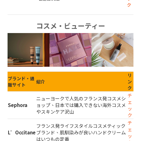
ク
コスメ・ビューティー
リ
ブランド・通
紹介
ン
販サイト
ク
チ
ニューヨークで人気のフランス発コスメシ
ェ
Sephora
ョップ、日本では購入できない海外コスメ
ッ
やスキンケア沢山
ク
チ
フランス発ライフスタイルコスメティック
ェ
L’Occitane
ブランド、肌馴染みが良いハンドクリーム
ッ
はいつもの定番