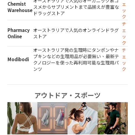
オーストラリアで人気のオーガニック系コ
Chemist
ェ
スメからサプリメントまで品揃えが豊富な
Warehouse
ッ
ドラッグストア
ク
チ
Pharmacy
オーストラリアで人気のオンラインドラグ
ェ
Online
ストア
ッ
ク
オーストラリア発の生理時にタンポンやナ
チ
プキンなどの生理用品が必要無い、最新テ
ェ
Modibodi
クノロジーを使った再利用可能な生理用パ
ッ
ンツ
ク
アウトドア・スポーツ