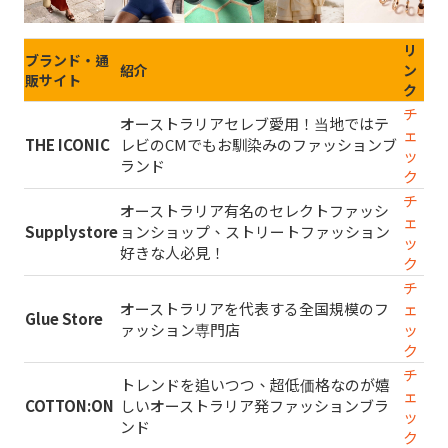
リ
ブランド・通
紹介
ン
販サイト
ク
チ
オーストラリアセレブ愛用！当地ではテ
ェ
THE ICONIC
レビのCMでもお馴染みのファッションブ
ッ
ランド
ク
チ
オーストラリア有名のセレクトファッシ
ェ
Supplystore
ョンショップ、ストリートファッション
ッ
好きな人必見！
ク
チ
オーストラリアを代表する全国規模のフ
ェ
Glue Store
ァッション専門店
ッ
ク
チ
トレンドを追いつつ、超低価格なのが嬉
ェ
COTTON:ON
しいオーストラリア発ファッションブラ
ッ
ンド
ク