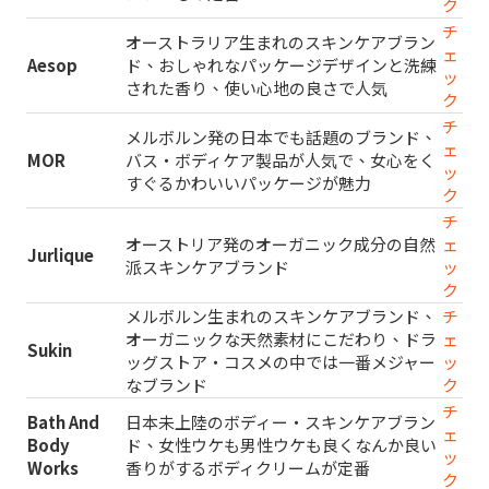
ク
チ
オーストラリア生まれのスキンケアブラン
ェ
Aesop
ド、おしゃれなパッケージデザインと洗練
ッ
された香り、使い心地の良さで人気
ク
チ
メルボルン発の日本でも話題のブランド、
ェ
MOR
バス・ボディケア製品が人気で、女心をく
ッ
すぐるかわいいパッケージが魅力
ク
チ
オーストリア発のオーガニック成分の自然
ェ
Jurlique
派スキンケアブランド
ッ
ク
メルボルン生まれのスキンケアブランド、
チ
オーガニックな天然素材にこだわり、ドラ
ェ
Sukin
ッグストア・コスメの中では一番メジャー
ッ
なブランド
ク
チ
Bath And
日本未上陸のボディー・スキンケアブラン
ェ
Body
ド、女性ウケも男性ウケも良くなんか良い
ッ
Works
香りがするボディクリームが定番
ク