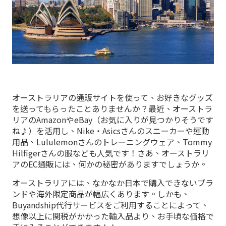
オーストラリアの通販サイトを使って、お好きなグッズ
を送ってもらったことありませんか？最近、オーストラ
リアのAmazonやeBay（お気に入りが見つかりそうです
ね♪）を活用し、Nike・Asicsさんのスニーカーや運動
用品、Lululemonさんのトレーニングウェア、Tommy
Hilfigerさんの服なども人気です！さあ、オーストラリ
アのEC通販には、何かの秘密がありますでしょうか。
オーストラリアには、なかなか日本で購入できないブラ
ンドや海外限定商品が幅広くあります。しかも、
Buyandship代行サービスをご利用することによって、
想像以上に関税がかかった輸入品より、お手頃な価格で