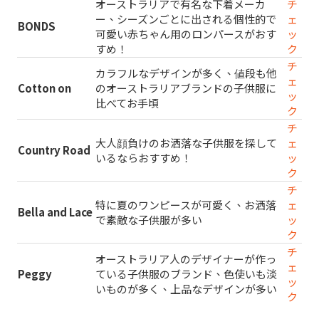
オーストラリアで有名な下着メーカ
チ
ー、シーズンごとに出される個性的で
ェ
BONDS
可愛い赤ちゃん用のロンパースがおす
ッ
すめ！
ク
チ
カラフルなデザインが多く、値段も他
ェ
Cotton on
のオーストラリアブランドの子供服に
ッ
比べてお手頃
ク
チ
大人顔負けのお洒落な子供服を探して
ェ
Country Road
いるならおすすめ！
ッ
ク
チ
特に夏のワンピースが可愛く、お洒落
ェ
Bella and Lace
で素敵な子供服が多い
ッ
ク
チ
オーストラリア人のデザイナーが作っ
ェ
Peggy
ている子供服のブランド、色使いも淡
ッ
いものが多く、上品なデザインが多い
ク