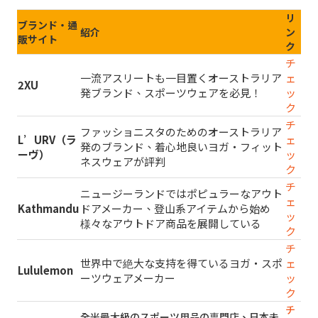
リ
ブランド・通
紹介
ン
販サイト
ク
チ
一流アスリートも一目置くオーストラリア
ェ
2XU
発ブランド、スポーツウェアを必見！
ッ
ク
チ
ファッショニスタのためのオーストラリア
L’URV（ラ
ェ
発のブランド、着心地良いヨガ・フィット
ーヴ）
ッ
ネスウェアが評判
ク
チ
ニュージーランドではポピュラーなアウト
ェ
Kathmandu
ドアメーカー、登山系アイテムから始め
ッ
様々なアウトドア商品を展開している
ク
チ
世界中で絶大な支持を得ているヨガ・スポ
ェ
Lululemon
ーツウェアメーカー
ッ
ク
チ
全米最大級のスポーツ用品の専門店、日本未