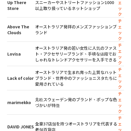
Up There
スニーカーやストリートファッション1000
ェ
Store
以上取り扱っているネットショップ
ッ
ク
チ
Above The
オーストラリア発祥のメンズファッションブ
ェ
Clouds
ランド
ッ
ク
チ
オーストラリア発の若い女性に人気のファス
ェ
Lovisa
ト・アクセサリーブランド、手頃な値段でお
ッ
しゃれなトレンドアクセサリーを入手できる
ク
チ
オーストラリアで生まれ育った上質なハット
ェ
Lack of color
ブランド、世界中のファッショニスタたちに
ッ
愛用されている
ク
チ
北欧スウェーデン発のブランド、ポップな色
ェ
marimekko
づかいが特徴
ッ
ク
チ
全豪37店舗を持つオーストラリアを代表する
ェ
DAVID JONES
老舗百貨店
ッ