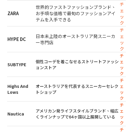
チ
世界的ファストファッションブランド、
ェ
ZARA
お手頃な価格で最旬のファッションアイ
ッ
テムを入手できる
ク
チ
日本未上陸のオーストラリア発スニーカ
ェ
HYPE DC
ー専門店
ッ
ク
チ
個性コーデを着こなせるストリートファッシ
ェ
SUBTYPE
ョンストア
ッ
ク
チ
Highs And
オーストラリアを代表するスニーカーセレク
ェ
Lows
トショップ
ッ
ク
チ
アメリカン発ライフスタイルブランド、幅広
ェ
Nautica
くラインナップで64ヶ国以上展開している
ッ
ク
チ