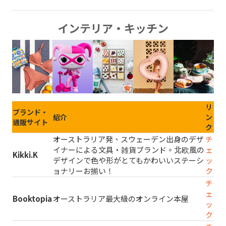
インテリア・キッチン
リ
ブランド・
紹介
ン
通販サイト
ク
オーストラリア発、スウェーデン出身のデザ
チ
イナーによる文具・雑貨ブランド。北欧風の
ェ
Kikki.K
デザインで色や形がとてもかわいいステーシ
ッ
ョナリーお揃い！
ク
チ
ェ
Booktopia
オーストラリア最大級のオンライン本屋
ッ
ク