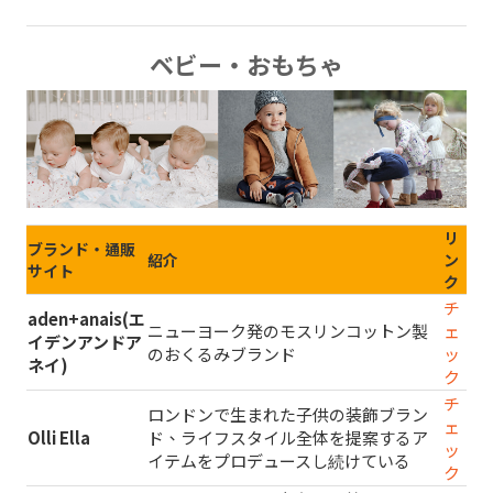
ベビー・おもちゃ
リ
ブランド・通販
紹介
ン
サイト
ク
チ
aden+anais(エ
ニューヨーク発のモスリンコットン製
ェ
イデンアンドア
のおくるみブランド
ッ
ネイ)
ク
チ
ロンドンで生まれた子供の装飾ブラン
ェ
Olli Ella
ド、ライフスタイル全体を提案するア
ッ
イテムをプロデュースし続けている
ク