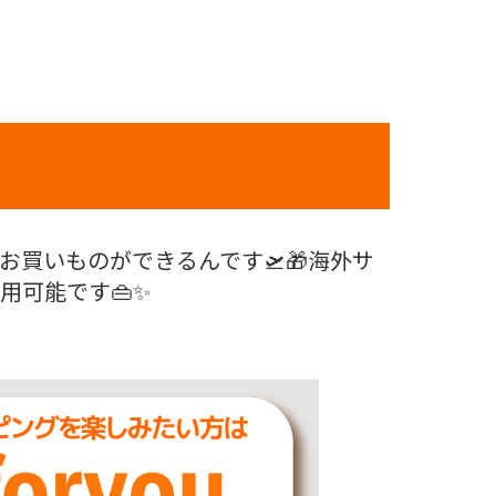
買いものができるんです🛫🎁海外サ
可能です👜✨