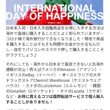
日本未入荷・日本入手困難商品をお得に入手する方法は
海外で直接に購入することだとよく知られていますが、
コロナ禍で海外旅行ができなくなりました。現地で商品
を購入することはそもそも時間やお金がかかるもんだ
し、自宅でパソコンやスマホで押して購入することこそ
がラクでしょう♪
それにしても、海外から日本まで直送できない人気海外
通販が沢山！例えばアメリカのAmazon（アマゾン）、
イギリスのeBay（イーベイ）、オーストラリアの大手
ドラッグストアChemist Warehouse（ケミストウェア
ハウス）、カナダのLululemon（ルルレモン）、韓国
のGmarket（Gマーケット）、タイのLazada（ラザダ）
など、
お得に買えるコツは国際転送サービスで個人輸入
することしかありません！