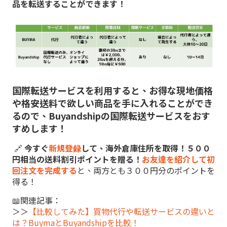
品を転送することができます！
国際転送サービスを利用すると、お得な現地価格
や格安送料で欲しい商品を手に入れることができ
るので、Buyandshipの国際転送サービスをおす
すめします！
🔗
今すぐ
新規登録
して、海外倉庫住所を取得！５００
円相当の送料割引ポイントを贈る！
お友達を紹介して初
回注文を完成する
と、両方とも３００円分のポイントを
得る！
📖関連記事：
＞＞
【比較してみた】買物代行や転送サービスの違いと
は？BuymaとBuyandshipを比較！