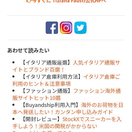
👉今すぐに
Tiziana Fausti公式HPへ
あわせて読みたい
【イタリア通販厳選】
人気イタリア通販サ
イトとブランド百選！
【イタリア倉庫利用方法】
イタリア倉庫ご
利用のヒント＆注意事項
【ファッション通販】
ファッション海外通
販サイトヒット10選
【Buyandship利用入門】
海外のお荷物を日
本へ発送したい！カンタン申し込みガイド
【開封レビュー】
StockXでスニーカーを入
手しよう！米国の関税がかからない