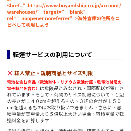
<href=”https://www.buyandship.co.jp/account/
warehouses/” target=”_blank”
rel=”noopener noreferrer”>海外倉庫の住所をコ
ピペして利用しよう
転運サービスの利用について
輸入禁止・規制商品とサイズ制限
電池を含む商品（電池単体・リチウム電池付属、乾電池付属の
は危険品とみなされ、国際配送が禁止さ
電子製品を含む）
れています。そして、荷物のサイズ制限について、１辺
の長さが１４０cmを超えるもの、３辺の合計が１５０
cmを超えるものはお取り扱いできません。さらに、容
積重量が実重量より５倍以上大きい場合、容積重量で転
送料金を計算します。