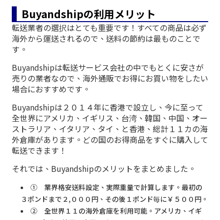
Buyandshipの利用メリット
転送業者の選択はとても重要です！すべての商品は必ず
海外から運送されるので、送料の節約は最ものことで
す。
Buyandshipは転送サービス会社の中でもとくに安さが
売りの業者なので、海外通販でお得にお買い物をしたい
場合におすすめです。
Buyandshipは２０１４年に香港で設立し、今に至って
全世界にアメリカ、イギリス、台湾、韓国、中国、オー
ストラリア、イタリア、タイ、と香港、総計１１カの海
外倉庫があります。どの国のお得商品をすぐに購入して
転送できます！
それでは、Buyandshipのメリットをまとめました。
① 業界格安送料設定、実際重量で計算します。最初の
３ポンドまで２,０００円、その後１ポンド毎に￥５００円。
② 全世界１１の海外倉庫を利用可能。アメリカ、イギ