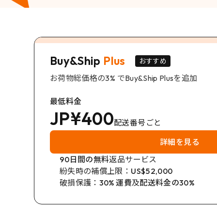
Buy&Ship
Plus
おすすめ
お荷物総価格の3% でBuy&Ship Plusを追加
最低料金
JP¥400
配送番号ごと
詳細を見る
90日間の無料
返品サービス
紛失時の補償上限：
US$52,000
破損保護：
30% 運費
及
配送料金の30%